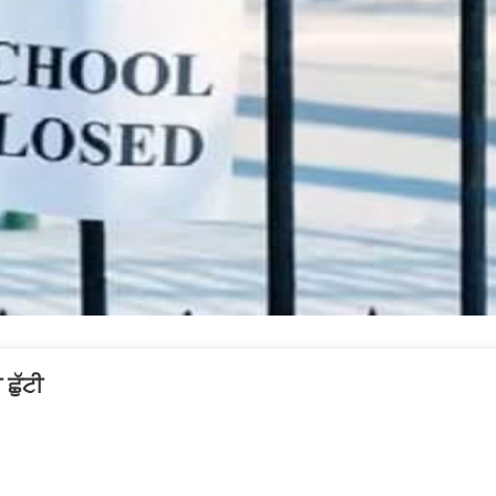
ਛੁੱਟੀ
lish
ਜ