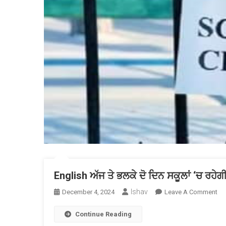
English ਅੱਜ ਤੇ ਭਲਕੇ ਦੋ ਦਿਨ ਸਕੂਲਾਂ ‘ਚ ਰਹੇਗੀ 
Ishav
On
December 4, 2024
Leave A Comment
Eng
Continue Reading
ਅੱ