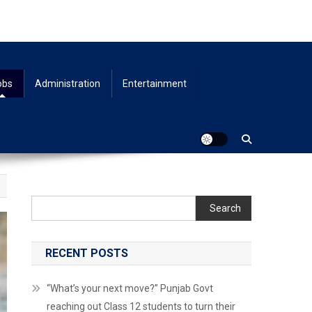
obs
Administration
Entertainment
Search
RECENT POSTS
“What’s your next move?” Punjab Govt
reaching out Class 12 students to turn their