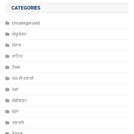
CATEGORIES
Uncategorized
ਐਜੂਕੇਸ਼ਨ
ਸੰਸਾਰ
ਸਾਹਿਤ
ਹੈਲਥ
ਖੰਘ ਦੀ ਦਵਾਈ
ਖੇਡਾਂ
ਚੰਡੀਗੜ੍ਹ
ਚੋਣਾਂ
ਤਬਾਦਲੇ
ਨੈਸ਼ਨਲ