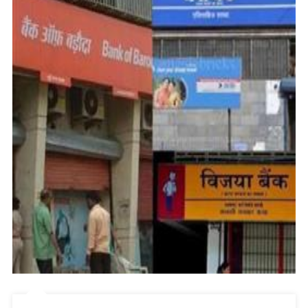
ਸੀ
ਹੈੱਡਮਾਸਟਰ
!