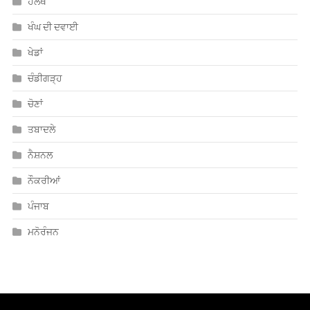
ਹੈਲਥ
ਖੰਘ ਦੀ ਦਵਾਈ
ਖੇਡਾਂ
ਚੰਡੀਗੜ੍ਹ
ਚੋਣਾਂ
ਤਬਾਦਲੇ
ਨੈਸ਼ਨਲ
ਨੌਕਰੀਆਂ
ਪੰਜਾਬ
ਮਨੋਰੰਜਨ