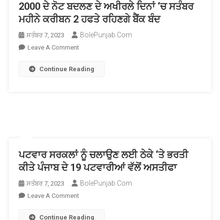
2000 ਦੇ ਨੋਟ ਬਦਲਣ ਦੇ ਅਖੀਰਲੇ ਦਿਨਾਂ ‘ਚ ਸਤੰਬਰ
ਮਹੀਨੇ ਕਰੀਬਨ 2 ਹਫਤੇ ਰਹਿਣਗੇ ਬੈਂਕ ਬੰਦ
BolePunjab.com
ਸਤੰਬਰ 7, 2023
On
Leave A Comment
2000
Continue Reading
ਦੇ
ਨੋਟ
ਬਦਲਣ
ਦੇ
ਅਖੀਰਲੇ
ਦਿਨਾਂ
‘ਚ
ਸਤੰਬਰ
ਪਟਵਾਰ ਸਰਕਲਾਂ ਨੂੰ ਚਲਾਉਣ ਲਈ ਠੇਕੇ ‘ਤੇ ਭਰਤੀ
ਮਹੀਨੇ
ਕੀਤੇ ਪੰਜਾਬ ਦੇ 19 ਪਟਵਾਰੀਆਂ ਵੱਲੋਂ ਅਸਤੀਫਾ
ਕਰੀਬਨ
2
BolePunjab.com
ਸਤੰਬਰ 7, 2023
ਹਫਤੇ
On
Leave A Comment
ਰਹਿਣਗੇ
ਪਟਵਾਰ
ਬੈਂਕ
Continue Reading
ਸਰਕਲਾਂ