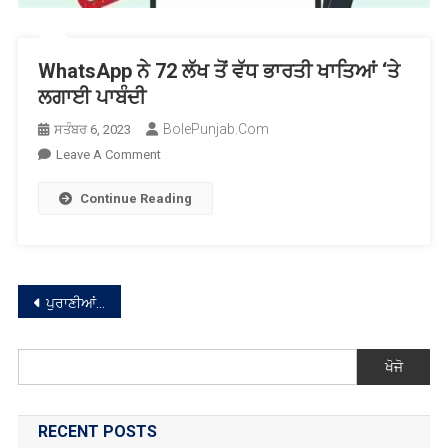
WhatsApp ਨੇ 72 ਲੱਖ ਤੋਂ ਵੱਧ ਭਾਰਤੀ ਖਾਤਿਆਂ ‘ਤੇ
ਲਗਾਈ ਪਾਬੰਦੀ
BolePunjab.com
ਸਤੰਬਰ 6, 2023
On
Leave A Comment
WhatsApp
Continue Reading
ਨੇ
72
ਲੱਖ
ਤੋਂ
ਵੱਧ
ਸੰਪਾਦਨਾਂ
ਪੁਰਾਣੀਆਂ ਸੰਪਾਦਨਾਂ
ਭਾਰਤੀ
ਨੇਵੀਗੇਸ਼ਨ
ਖਾਤਿਆਂ
‘ਤੇ
ਖੋਜੋ
ਲਗਾਈ
ਪਾਬੰਦੀ
RECENT POSTS