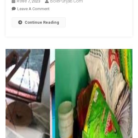
BolePunjab.com
ਸਤੰਬਰ 7, 2023
On
Leave A Comment
ਅਧਿਆਪਕ
Continue Reading
ਵੱਲੋਂ
ਵਿਦਿਆਰਥੀ
ਦੇ
ਥੱਪੜ
ਮਾਰਨ
ਦੀ
ਵੀਡੀਓ
ਵਾਇਰਲ
ਤੋਂ
ਬਾਅਦ
ਅਧਿਆਪਕ
ਮੁਅੱਤਲ