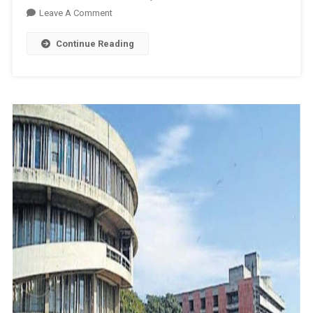
On
Leave A Comment
ਬੇਅਦਬੀ
Continue Reading
ਮਾਮਲਾ
:
ਪੰਜਾਬ
ਅਤੇ
ਹਰਿਆਣਾ
ਹਾਈਕੋਰਟ
‘ਚ
ਡੇਰਾ
ਮੁਖੀ
ਦੀ
ਪਟੀਸ਼ਨ
‘ਤੇ
ਅੱਜ
ਹੋਵੇਗੀ
ਸੁਣਵਾਈ