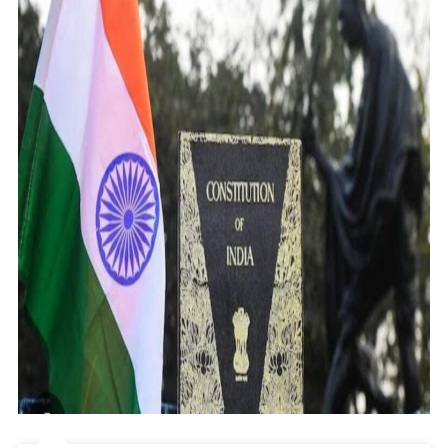
ਲਈ
9
ਉਮੀਦਵਾਰ
ਮੈਦਾਨ
ਵਿਚ,
4
ਕਾਲਜਾਂ
ਚ
ਸੁਰੱਖਿਆ
ਦੇ
ਖਾਸ
ਪ੍ਰਬੰਧ