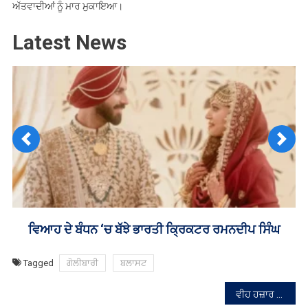
ਅੱਤਵਾਦੀਆਂ ਨੂੰ ਮਾਰ ਮੁਕਾਇਆ।
Latest News
Previous
Next
ਦੀਪ ਸਿੰਘ
ਸ਼ੇਰ-ਏ-ਪੰਜਾਬ ਟਵੰਟੀ-20 ਲੀਗ ਲਈ ਪਲੇਅਰਾਂ ਦੀ ਨਿਲਾ
Tagged
ਗੋਲੀਬਾਰੀ
ਬਲਾਸਟ
ਸੰਪਾਦਨਾ
ਵੀਹ ਹਜ਼ਾਰ ਨੌਜਵਾਨਾਂ ਨੂੰ ਜਲਦ ਮਿਲੇਗੀ ਨੌਕਰੀ, ਪੰਜਾਬ ਸਰਕਾਰ ਨੇ ਵੱਖ-ਵੱਖ ਸਰਕਾਰੀ ਵਿਭਾਗਾਂ ਤੋਂ ਖਾਲੀ ਅਸਾਮੀਆਂ ਬਾਰੇ ਜਾਣਕਾਰੀ ਮੰਗੀ