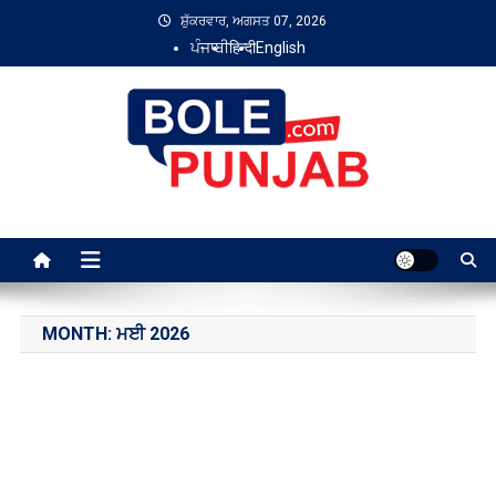
Skip
ਸ਼ੁੱਕਰਵਾਰ, ਅਗਸਤ 07, 2026
to
ਪੰਜਾਬੀ
हिन्दी
English
content
Bole Punjab
MONTH:
ਮਈ 2026