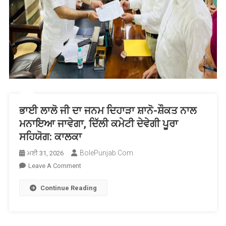
ਭਾਈ ਲਾਲੋ ਜੀ ਦਾ ਜਨਮ ਦਿਹਾੜਾ ਸ਼ਾਨੋ-ਸ਼ੌਕਤ ਨਾਲ
ਮਨਾਇਆ ਜਾਵੇਗਾ, ਦਿੱਲੀ ਕਮੇਟੀ ਦੇਵੇਗੀ ਪੂਰਾ
ਸਹਿਯੋਗ: ਕਾਲਕਾ
BolePunjab.com
ਮਈ 31, 2026
On
Leave A Comment
ਭਾਈ
Continue Reading
ਲਾਲੋ
ਜੀ
ਦਾ
ਜਨਮ