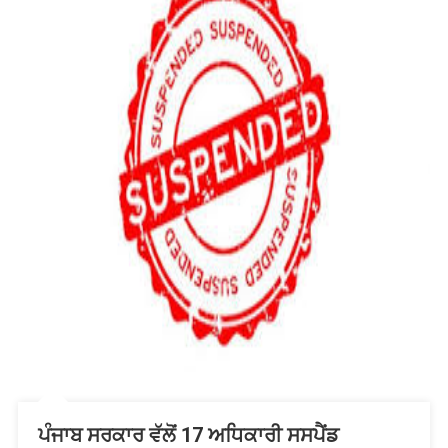
ਪੰਜਾਬ ਸਰਕਾਰ ਵੱਲੋਂ 17 ਅਧਿਕਾਰੀ ਸਸਪੈਂਡ