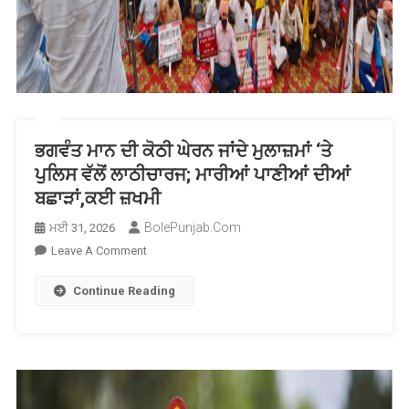
ਭਗਵੰਤ ਮਾਨ ਦੀ ਕੋਠੀ ਘੇਰਨ ਜਾਂਦੇ ਮੁਲਾਜ਼ਮਾਂ ‘ਤੇ
ਪੁਲਿਸ ਵੱਲੋਂ ਲਾਠੀਚਾਰਜ; ਮਾਰੀਆਂ ਪਾਣੀਆਂ ਦੀਆਂ
ਬਛਾੜਾਂ,ਕਈ ਜ਼ਖਮੀ
BolePunjab.com
ਮਈ 31, 2026
On
Leave A Comment
ਭਗਵੰਤ
Continue Reading
ਮਾਨ
ਦੀ
ਕੋਠੀ
ਘੇਰਨ
ਜਾਂਦੇ
ਮੁਲਾਜ਼ਮਾਂ