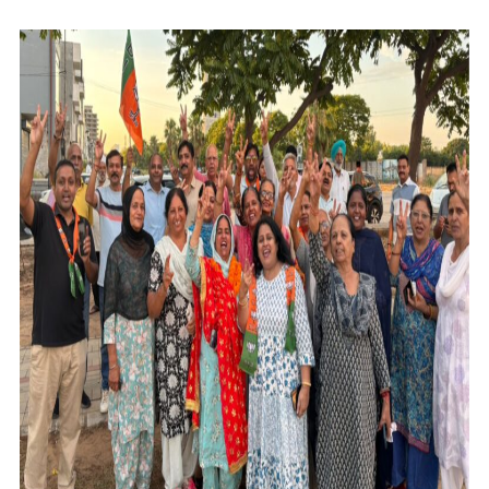
ਨੂੰ
ਮਨਾਇਆ
ਜਾਏਗਾ
ਫਾਦਰ
ਡੇਅ