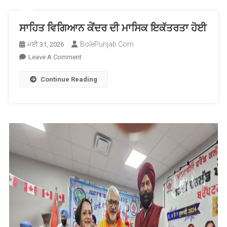
ਸਾਹਿਤ ਵਿਗਿਆਨ ਕੇਂਦਰ ਦੀ ਮਾਸਿਕ ਇਕੱਤਰਤਾ ਹੋਈ
BolePunjab.com
ਮਈ 31, 2026
On
Leave A Comment
ਸਾਹਿਤ
Continue Reading
ਵਿਗਿਆਨ
ਕੇਂਦਰ
ਦੀ
ਮਾਸਿਕ
ਇਕੱਤਰਤਾ
ਹੋਈ