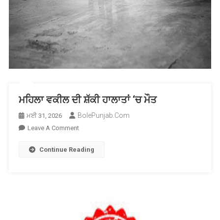
ਮਹਿਲਾ ਵਕੀਲ ਦੀ ਸ਼ੱਕੀ ਹਾਲਾਤਾਂ ‘ਚ ਮੌਤ
BolePunjab.com
ਮਈ 31, 2026
On
Leave A Comment
ਮਹਿਲਾ
Continue Reading
ਵਕੀਲ
ਦੀ
ਸ਼ੱਕੀ
ਹਾਲਾਤਾਂ
‘ਚ
ਮੌਤ