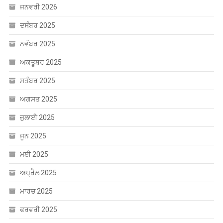
ਜਨਵਰੀ 2026
ਦਸੰਬਰ 2025
ਨਵੰਬਰ 2025
ਅਕਤੂਬਰ 2025
ਸਤੰਬਰ 2025
ਅਗਸਤ 2025
ਜੁਲਾਈ 2025
ਜੂਨ 2025
ਮਈ 2025
ਅਪ੍ਰੈਲ 2025
ਮਾਰਚ 2025
ਫਰਵਰੀ 2025