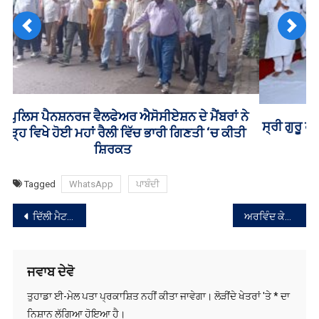
Previous
Next
ਸ੍ਰੀ ਗੁਰੂ ਹਰਿਕ੍ਰਿਸ਼ਨ ਸਾਹਿਬ ਜੀ ਦੇ ਪ੍ਰਕਾਸ਼ ਗੁਰਪੁਰਬ ਮੌਕੇ ਸ੍ਰੀ
ਅਖੰਡ ਪਾਠ ਸਾਹਿਬ ਦੇ ਪਾਏ ਭੋਗ
Tagged
WhatsApp
ਪਾਬੰਦੀ
ਸੰਪਾਦਨਾ
ਦਿੱਲੀ ਮੈਟਰੋ ਨੇ ਤੋੜਿਆ ਆਪਣਾ ਹੀ ਰਿਕਾਰਡ !
ਅਰਵਿੰਦ ਕੇਜਰੀਵਾਲ ਦੀ ਪਤਨੀ ਨੂੰ ਅਦਾਲਤ ਦੇ ਸੰਮਨ
ਨੈਵੀਗੇਸ਼ਨ
ਜਵਾਬ ਦੇਵੋ
ਤੁਹਾਡਾ ਈ-ਮੇਲ ਪਤਾ ਪ੍ਰਕਾਸ਼ਿਤ ਨਹੀਂ ਕੀਤਾ ਜਾਵੇਗਾ।
ਲੋੜੀਂਦੇ ਖੇਤਰਾਂ 'ਤੇ
*
ਦਾ
ਨਿਸ਼ਾਨ ਲੱਗਿਆ ਹੋਇਆ ਹੈ।