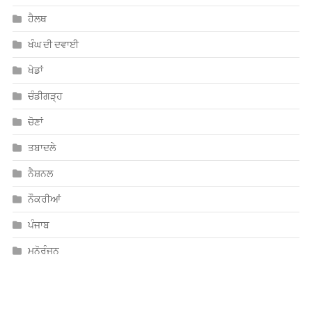
ਹੈਲਥ
ਖੰਘ ਦੀ ਦਵਾਈ
ਖੇਡਾਂ
ਚੰਡੀਗੜ੍ਹ
ਚੋਣਾਂ
ਤਬਾਦਲੇ
ਨੈਸ਼ਨਲ
ਨੌਕਰੀਆਂ
ਪੰਜਾਬ
ਮਨੋਰੰਜਨ