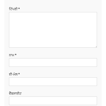
ਟਿੱਪਣੀ
*
ਨਾਮ
*
ਈ-ਮੇਲ
*
ਵੈੱਬਸਾਈਟ