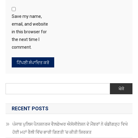
Save my name,
email, and website
in this browser for
the next time I
comment.
ਖੋਜੋ
RECENT POSTS
ਪੰਜਾਬ ਪੁਲਿਸ ਪੈਨਸ਼ਨਰਜ ਵੈਲਫੇਅਰ ਐਸੋਸੀਏਸ਼ਨ ਦੇ ਮੈਂਬਰਾਂ ਨੇ ਚੰਡੀਗੜ੍ਹ ਵਿਖੇ
ਹੋਈ ਮਹਾਂ ਰੈਲੀ ਵਿੱਚ ਭਾਰੀ ਗਿਣਤੀ ‘ਚ ਕੀਤੀ ਸ਼ਿਰਕਤ