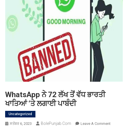
WhatsApp ਨੇ 72 ਲੱਖ ਤੋਂ ਵੱਧ ਭਾਰਤੀ
ਖਾਤਿਆਂ ‘ਤੇ ਲਗਾਈ ਪਾਬੰਦੀ
Uncategorized
BolePunjab.com
On
ਸਤੰਬਰ 6, 2023
Leave A Comment