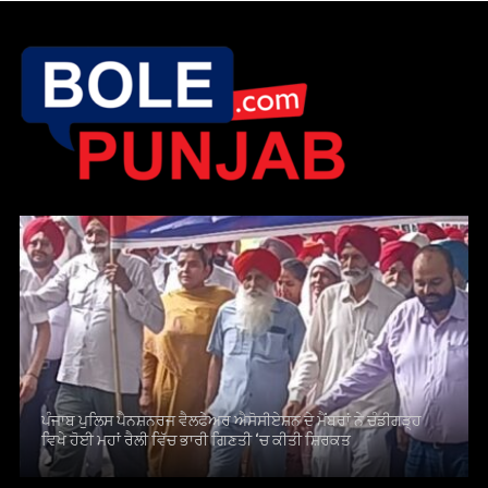
ਪੰਜਾਬ ਪੁਲਿਸ ਪੈਨਸ਼ਨਰਜ ਵੈਲਫੇਅਰ ਐਸੋਸੀਏਸ਼ਨ ਦੇ ਮੈਂਬਰਾਂ ਨੇ ਚੰਡੀਗੜ੍ਹ
ਵਿਖੇ ਹੋਈ ਮਹਾਂ ਰੈਲੀ ਵਿੱਚ ਭਾਰੀ ਗਿਣਤੀ ‘ਚ ਕੀਤੀ ਸ਼ਿਰਕਤ