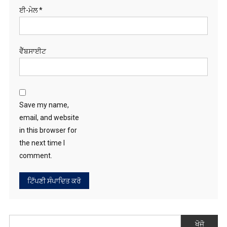
Save my name,
email, and website
in this browser for
the next time I
comment.
ਖੋਜੋ
RECENT POSTS
ਗੁਰਸਿਮਰਨ ਮੰਡ ਦੀ ਕੁੱਟਮਾਰ ਮਾਮਲੇ ‘ਚ ਗ੍ਰਿਫ਼ਤਾਰ ਨੌਜਵਾਨ ਦੀ ਰਿਹਾਈ ਦੀ ਮੰਗ
ਨੂੰ ਲੈ ਕੇ ਸਿੱਖਾਂ ਨੇ ਅੰਬਾਲਾ ਪੁਲਿਸ ਸਟੇਸ਼ਨ ਦਾ ਕੀਤਾ ਘਿਰਾਓ