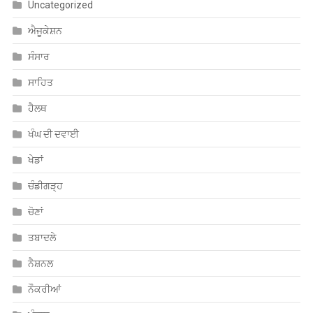
ਹੈਲਥ
ਖੰਘ ਦੀ ਦਵਾਈ
ਖੇਡਾਂ
ਚੰਡੀਗੜ੍ਹ
ਚੋਣਾਂ
ਤਬਾਦਲੇ
ਨੈਸ਼ਨਲ
ਨੌਕਰੀਆਂ
ਪੰਜਾਬ
ਮਨੋਰੰਜਨ