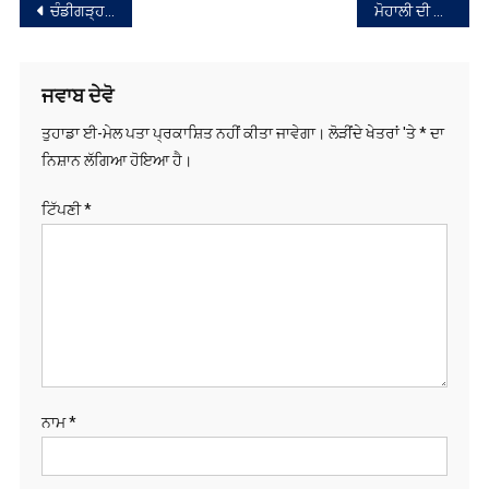
ਟਿੱਪਣੀ
*
ਨਾਮ
*
ਈ-ਮੇਲ
*
ਵੈੱਬਸਾਈਟ