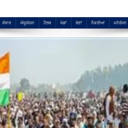
ਸੰਸਾਰ
ਐਜੂਕੇਸ਼ਨ
ਹੈਲਥ
ਖੇਡਾਂ
ਚੋਣਾਂ
ਨੌਕਰੀਆਂ
ਮਨੋਰੰਜਨ