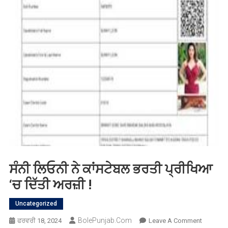
ਸੰਨੀ ਲਿਓਨੀ ਨੇ ਕਾਂਸਟੇਬਲ ਭਰਤੀ ਪ੍ਰੀਖਿਆ
‘ਚ ਦਿੱਤੀ ਅਰਜ਼ੀ !
Uncategorized
BolePunjab.com
On
ਫਰਵਰੀ 18, 2024
Leave A Comment