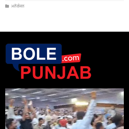
ਪੰਜਾਬ ਕਾਂਗਰਸ ਦੀ ਲੁਧਿਆਣਾ ਮੀਟਿੰਗ ‘ਚ ਵੜਿੰਗ ਅਤੇ ਆਸ਼ੂ ਸਮਰਥਕ ਭਿੜੇ