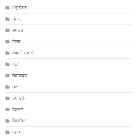
ਹੈਲਥ
ਖੰਘ ਦੀ ਦਵਾਈ
ਖੇਡਾਂ
ਚੰਡੀਗੜ੍ਹ
ਚੋਣਾਂ
ਤਬਾਦਲੇ
ਨੈਸ਼ਨਲ
ਨੌਕਰੀਆਂ
ਪੰਜਾਬ
ਮਨੋਰੰਜਨ