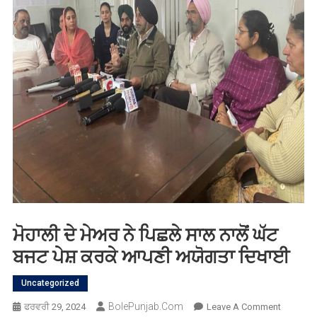
ਮੋਹਾਲੀ ਦੇ ਮੇਅਰ ਨੇ ਪਿਛਲੇ ਸਾਲ ਨਾਲੋਂ ਘੱਟ
ਬਜਟ ਪੇਸ਼ ਕਰਕੇ ਆਪਣੀ ਅਯੋਗਤਾ ਦਿਖਾਈ
Uncategorized
BolePunjab.com
On
ਫਰਵਰੀ 29, 2024
Leave A Comment