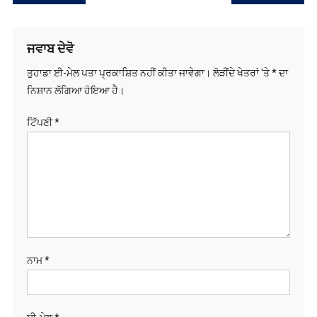
ਨੈਵੀਗੇਸ਼ਨ
ਜਵਾਬ ਦੇਵੋ
ਤੁਹਾਡਾ ਈ-ਮੇਲ ਪਤਾ ਪ੍ਰਕਾਸ਼ਿਤ ਨਹੀਂ ਕੀਤਾ ਜਾਵੇਗਾ।
ਲੋੜੀਂਦੇ ਖੇਤਰਾਂ 'ਤੇ
*
ਦਾ
ਨਿਸ਼ਾਨ ਲੱਗਿਆ ਹੋਇਆ ਹੈ।
ਟਿੱਪਣੀ
*
ਨਾਮ
*