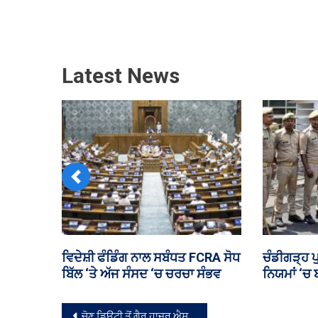
Latest News
Previous
ਮੀਂਹ ਪੈਣ ਦੀ
ASI ਤੇ SHO ਦਾ ਰੀਡਰ ₹1 ਲੱਖ ਰਿਸ਼ਵਤ
ਚੰਡੀਗੜ੍ਹ 
ਲੈਂਦੇ ਗ੍ਰਿਫ਼ਤਾਰ
ਸਲਮਾਨ ਖਾਨ