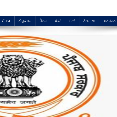
ਸੰਸਾਰ
ਐਜੂਕੇਸ਼ਨ
ਹੈਲਥ
ਖੇਡਾਂ
ਚੋਣਾਂ
ਨੌਕਰੀਆਂ
ਮਨੋਰੰਜਨ