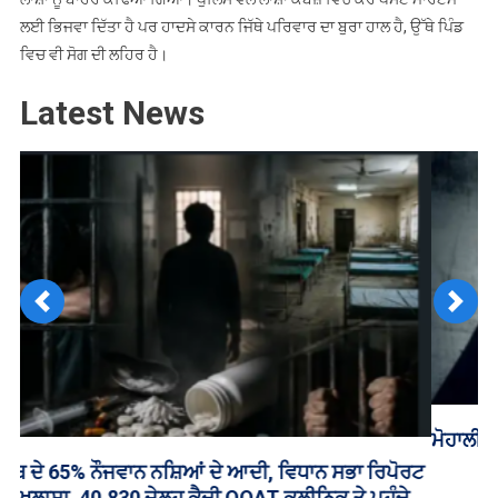
ਲਈ ਭਿਜਵਾ ਦਿੱਤਾ ਹੈ ਪਰ ਹਾਦਸੇ ਕਾਰਨ ਜਿੱਥੇ ਪਰਿਵਾਰ ਦਾ ਬੁਰਾ ਹਾਲ ਹੈ, ਉੱਥੇ ਪਿੰਡ
ਵਿਚ ਵੀ ਸੋਗ ਦੀ ਲਹਿਰ ਹੈ।
Latest News
Previous
Next
ਮੋਹਾਲੀ ‘ਚ ਨਿੱਜੀ ਯੂਨੀਵਰਸਿਟੀ ਦੀ ਵਿਦਿਆਰਥਣ ਨਾਲ ਬਲਾਤਕਾਰ