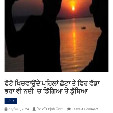
ਫੋਟੋ ਖਿਚਵਾਉਂਦੇ ਪਹਿਲਾਂ ਛੋਟਾ ਤੇ ਫਿਰ ਵੱਡਾ
ਭਰਾ ਵੀ ਨਦੀ ‘ਚ ਡਿੱਗਿਆ ਤੇ ਡੁੱਬਿਆ
ਪੰਜਾਬ
BolePunjab.com
On
ਅਪ੍ਰੈਲ 6, 2024
Leave A Comment