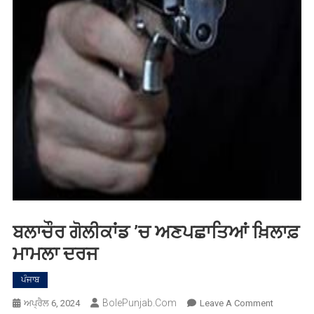
ਬਲਾਚੌਰ ਗੋਲੀਕਾਂਡ ’ਚ ਅਣਪਛਾਤਿਆਂ ਖ਼ਿਲਾਫ਼
ਮਾਮਲਾ ਦਰਜ
ਪੰਜਾਬ
BolePunjab.com
On
ਅਪ੍ਰੈਲ 6, 2024
Leave A Comment