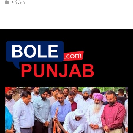
ਵਿਧਾਇਕ ਕੁਲਵੰਤ ਸਿੰਘ ਹੋਰਾਂ ਸੀਵਰੇਜ ਦੀ ਨਵੀਂ ਪਾਈਪ ਲਾਈਨ ਪਾਉਣ ਦੀ