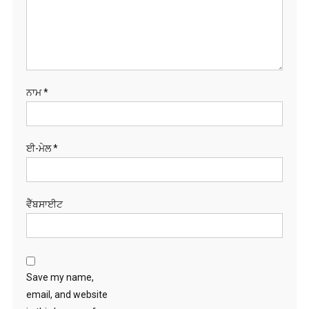
ਨਾਮ
*
ਈ-ਮੇਲ
*
ਵੈੱਬਸਾਈਟ
Save my name,
email, and website