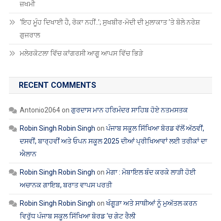
ਜ਼ਖਮੀ
‘ਇਹ ਮੂੰਹ ਦਿਖਾਈ ਹੈ, ਰੋਕਾ ਨਹੀਂ..’; ਸੁਖਬੀਰ-ਮੋਦੀ ਦੀ ਮੁਲਾਕਾਤ ’ਤੇ ਬੋਲੇ ਨਰੇਸ਼
ਗੁਜਰਾਲ
ਮਲੇਰਕੋਟਲਾ ਵਿੱਚ ਕਾਂਗਰਸੀ ਆਗੂ ਆਪਸ ਵਿੱਚ ਭਿੜੇ
RECENT COMMENTS
Antonio2064
on
ਗੁਰਦਾਸ ਮਾਨ ਹਰਿਮੰਦਰ ਸਾਹਿਬ ਹੋਏ ਨਤਮਸਤਕ
Robin Singh Robin Singh
on
ਪੰਜਾਬ ਸਕੂਲ ਸਿੱਖਿਆ ਬੋਰਡ ਵੱਲੋਂ ਅੱਠਵੀਂ,
ਦਸਵੀਂ, ਬਾਰ੍ਹਵੀਂ ਅਤੇ ਓਪਨ ਸਕੂਲ 2025 ਦੀਆਂ ਪ੍ਰੀਖਿਆਵਾਂ ਲਈ ਤਰੀਕਾਂ ਦਾ
ਐਲਾਨ
Robin Singh Robin Singh
on
ਮੋਗਾ : ਮੋਬਾਇਲ ਬੰਦ ਕਰਕੇ ਲਾੜੀ ਹੋਈ
ਅਚਾਨਕ ਗਾਇਬ, ਬਰਾਤ ਵਾਪਸ ਪਰਤੀ
Robin Singh Robin Singh
on
ਖੰਗੂੜਾ ਅਤੇ ਸਾਥੀਆਂ ਨੂੰ ਮੁਅੱਤਲ ਕਰਨ
ਵਿਰੁੱਧ ਪੰਜਾਬ ਸਕੂਲ ਸਿੱਖਿਆ ਬੋਰਡ ‘ਚ ਗੇਟ ਰੈਲੀ