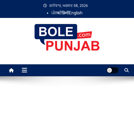
Skip
ਸ਼ਨੀਵਾਰ, ਅਗਸਤ 08, 2026
to
ਪੰਜਾਬੀ
हिन्दी
English
content
Bole Punjab