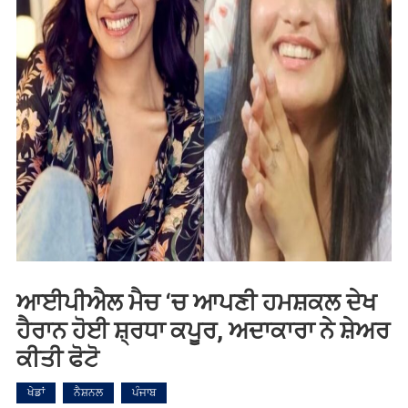
ਆਈਪੀਐਲ ਮੈਚ ‘ਚ ਆਪਣੀ ਹਮਸ਼ਕਲ ਦੇਖ
ਹੈਰਾਨ ਹੋਈ ਸ਼੍ਰਧਾ ਕਪੂਰ, ਅਦਾਕਾਰਾ ਨੇ ਸ਼ੇਅਰ
ਕੀਤੀ ਫੋਟੋ
ਖੇਡਾਂ
ਨੈਸ਼ਨਲ
ਪੰਜਾਬ