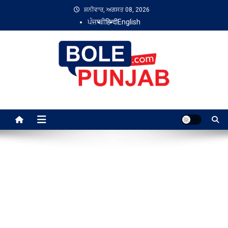
Skip
ਸ਼ਨੀਵਾਰ, ਅਗਸਤ 08, 2026
to
ਪੰਜਾਬੀ
हिन्दी
English
content
Bole Punjab