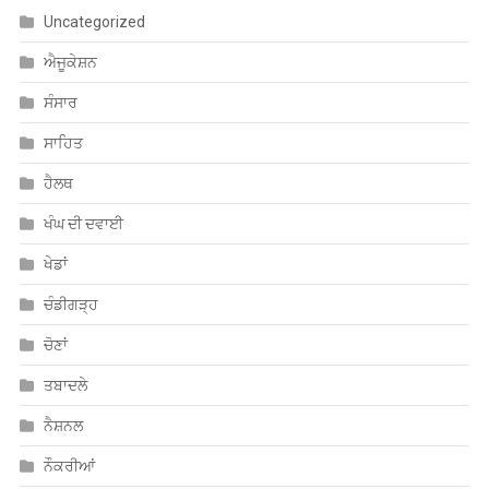
Uncategorized
ਐਜੂਕੇਸ਼ਨ
ਸੰਸਾਰ
ਸਾਹਿਤ
ਹੈਲਥ
ਖੰਘ ਦੀ ਦਵਾਈ
ਖੇਡਾਂ
ਚੰਡੀਗੜ੍ਹ
ਚੋਣਾਂ
ਤਬਾਦਲੇ
ਨੈਸ਼ਨਲ
ਨੌਕਰੀਆਂ