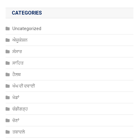
CATEGORIES
Uncategorized
ਐਜੂਕੇਸ਼ਨ
ਸੰਸਾਰ
ਸਾਹਿਤ
ਹੈਲਥ
ਖੰਘ ਦੀ ਦਵਾਈ
ਖੇਡਾਂ
ਚੰਡੀਗੜ੍ਹ
ਚੋਣਾਂ
ਤਬਾਦਲੇ