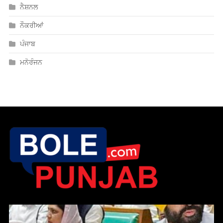
ਨੈਸ਼ਨਲ
ਨੌਕਰੀਆਂ
ਪੰਜਾਬ
ਮਨੋਰੰਜਨ