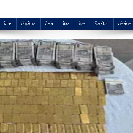
ਸੰਸਾਰ
ਐਜੂਕੇਸ਼ਨ
ਹੈਲਥ
ਖੇਡਾਂ
ਚੋਣਾਂ
ਨੌਕਰੀਆਂ
ਮਨੋਰੰਜਨ