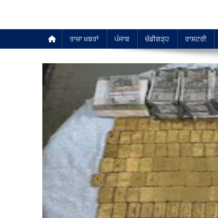
ਤਾਜ਼ਾ ਖ਼ਬਰਾਂ
ਪੰਜਾਬ
ਚੰਡੀਗੜ੍ਹ
ਰਾਸ਼ਟਰੀ