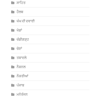
ਸਾਹਿਤ
ਹੈਲਥ
ਖੰਘ ਦੀ ਦਵਾਈ
ਖੇਡਾਂ
ਚੰਡੀਗੜ੍ਹ
ਚੋਣਾਂ
ਤਬਾਦਲੇ
ਨੈਸ਼ਨਲ
ਨੌਕਰੀਆਂ
ਪੰਜਾਬ
ਮਨੋਰੰਜਨ