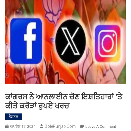
ਕਾਂਗਰਸ ਨੇ ਆਨਲਾਈਨ ਚੋਣ ਇਸ਼ਤਿਹਾਰਾਂ ‘ਤੇ
ਕੀਤੇ ਕਰੋੜਾਂ ਰੁਪਏ ਖਰਚ
ਨੈਸ਼ਨਲ
BolePunjab.com
On
ਅਪ੍ਰੈਲ 17, 2024
Leave A Comment