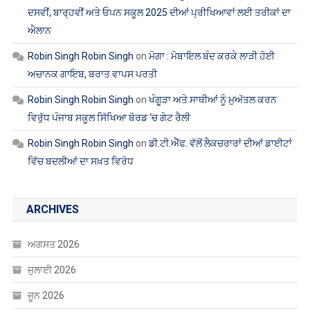
ਦਸਵੀਂ, ਬਾਰ੍ਹਵੀਂ ਅਤੇ ਓਪਨ ਸਕੂਲ 2025 ਦੀਆਂ ਪ੍ਰੀਖਿਆਵਾਂ ਲਈ ਤਰੀਕਾਂ ਦਾ
ਐਲਾਨ
Robin Singh Robin Singh
on
ਮੋਗਾ : ਮੋਬਾਇਲ ਬੰਦ ਕਰਕੇ ਲਾੜੀ ਹੋਈ
ਅਚਾਨਕ ਗਾਇਬ, ਬਰਾਤ ਵਾਪਸ ਪਰਤੀ
Robin Singh Robin Singh
on
ਖੰਗੂੜਾ ਅਤੇ ਸਾਥੀਆਂ ਨੂੰ ਮੁਅੱਤਲ ਕਰਨ
ਵਿਰੁੱਧ ਪੰਜਾਬ ਸਕੂਲ ਸਿੱਖਿਆ ਬੋਰਡ ‘ਚ ਗੇਟ ਰੈਲੀ
Robin Singh Robin Singh
on
ਡੀ.ਟੀ.ਐੱਫ. ਵੱਲੋਂ ਲੈਕਚਰਾਰਾਂ ਦੀਆਂ ਡਾਈਟਾਂ
ਵਿੱਚ ਬਦਲੀਆਂ ਦਾ ਸਖ਼ਤ ਵਿਰੋਧ
ARCHIVES
ਅਗਸਤ 2026
ਜੁਲਾਈ 2026
ਜੂਨ 2026