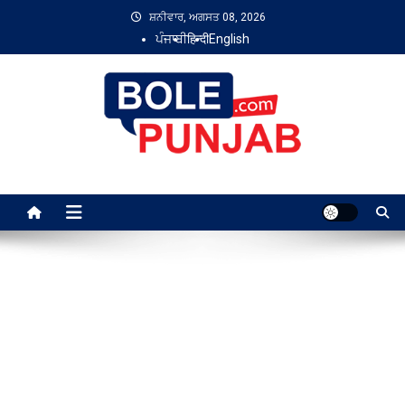
Skip
ਸ਼ਨੀਵਾਰ, ਅਗਸਤ 08, 2026
to
ਪੰਜਾਬੀ
हिन्दी
English
content
Bole Punjab