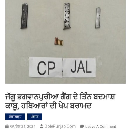
ਜੱਗੂ ਭਗਵਾਨਪੁਰੀਆ ਗੈਂਗ ਦੇ ਤਿੰਨ ਬਦਮਾਸ਼
ਕਾਬੂ, ਹਥਿਆਰਾਂ ਦੀ ਖੇਪ ਬਰਾਮਦ
ਚੰਡੀਗੜ੍ਹ
ਪੰਜਾਬ
BolePunjab.com
On
ਅਪ੍ਰੈਲ 21, 2024
Leave A Comment