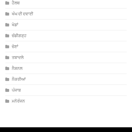
ਹੈਲਥ
ਖੰਘ ਦੀ ਦਵਾਈ
ਖੇਡਾਂ
ਚੰਡੀਗੜ੍ਹ
ਚੋਣਾਂ
ਤਬਾਦਲੇ
ਨੈਸ਼ਨਲ
ਨੌਕਰੀਆਂ
ਪੰਜਾਬ
ਮਨੋਰੰਜਨ