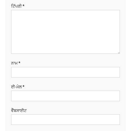
ਟਿੱਪਣੀ
*
ਨਾਮ
*
ਈ-ਮੇਲ
*
ਵੈੱਬਸਾਈਟ