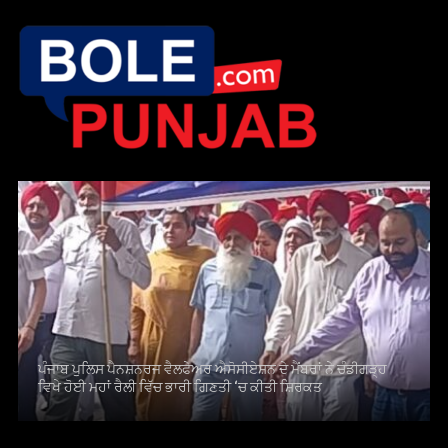
ਪੰਜਾਬ ਪੁਲਿਸ ਪੈਨਸ਼ਨਰਜ ਵੈਲਫੇਅਰ ਐਸੋਸੀਏਸ਼ਨ ਦੇ ਮੈਂਬਰਾਂ ਨੇ ਚੰਡੀਗੜ੍ਹ
ਵਿਖੇ ਹੋਈ ਮਹਾਂ ਰੈਲੀ ਵਿੱਚ ਭਾਰੀ ਗਿਣਤੀ ‘ਚ ਕੀਤੀ ਸ਼ਿਰਕਤ