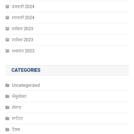
ਅਗਸਤ 2023
CATEGORIES
Uncategorized
ਐਜੂਕੇਸ਼ਨ
ਸੰਸਾਰ
ਸਾਹਿਤ
ਹੈਲਥ
ਖੰਘ ਦੀ ਦਵਾਈ
ਖੇਡਾਂ
ਚੰਡੀਗੜ੍ਹ
ਚੋਣਾਂ