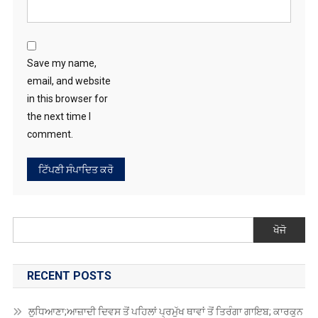
the next time I
comment.
ਖੋਜੋ
RECENT POSTS
ਲੁਧਿਆਣਾ;ਆਜ਼ਾਦੀ ਦਿਵਸ ਤੋਂ ਪਹਿਲਾਂ ਪ੍ਰਮੁੱਖ ਥਾਵਾਂ ਤੋਂ ਤਿਰੰਗਾ ਗਾਇਬ; ਕਾਰਕੁਨ
ਨੇ ਰਾਸ਼ਟਰਪਤੀ ਅਤੇ ਪ੍ਰਧਾਨ ਮੰਤਰੀ ਨੂੰ ਲਿਖਿਆ ਪੱਤਰ
ਕੈਨੇਡਾ ਵਿੱਚ ਪੰਜਾਬੀ ਸ਼ਰਾਬ ਕਾਰੋਬਾਰੀ ਦਾ ਕਤਲ
ਪੰਜਾਬ ‘ਚ ਬੀਐਸਐਫ ਨੇ ਸ਼ੱਕੀ ਘੁਸਪੈਠੀਆ ਨੂੰ ਮਾਰੀ ਗੋਲੀ,ਮੌਤ
ਅਮਰੀਕਾ ਦੇ ਉਪ ਰਾਸ਼ਟਰਪਤੀ ਜੇਡੀ ਵੈਂਸ ਨੇ ਪ੍ਰਧਾਨ ਮੰਤਰੀ ਮੋਦੀ ਨੂੰ ਕੀਤਾ ਫੋਨ