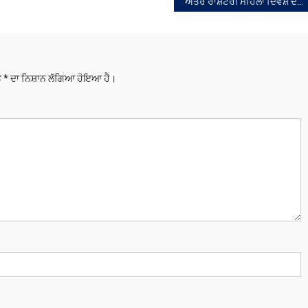
ਅੰਤਰ ਰਾਸ਼ਟਰੀ ਮਹਿਲਾ ਦਿਵਸ਼ ਦੇ ਮੌਕੇ ਤੇ ਮਹਿਲਾ ਤਾਲਮੇਲ ਸੰਘਰਸ਼ ਕਮੇਟੀ ਵੱਲੋਂ ਔਰਤ ਵਿਰੋਧੀ ਨੀਤੀਆਂ ਵਿਰੁੱਧ ਕੀਤਾ ਰੋਸ ਪ੍ਰਦਰਸ਼ਨ
ਤੇ
*
ਦਾ ਨਿਸ਼ਾਨ ਲੱਗਿਆ ਹੋਇਆ ਹੈ।