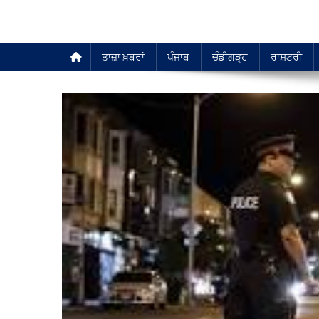
ਤਾਜ਼ਾ ਖ਼ਬਰਾਂ
ਪੰਜਾਬ
ਚੰਡੀਗੜ੍ਹ
ਰਾਸ਼ਟਰੀ