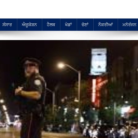
ਸੰਸਾਰ
ਐਜੂਕੇਸ਼ਨ
ਹੈਲਥ
ਖੇਡਾਂ
ਚੋਣਾਂ
ਨੌਕਰੀਆਂ
ਮਨੋਰੰਜਨ