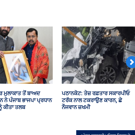
ਜ਼ਖ਼ਮੀ,
ਕਈਆਂ
ਦੀ
ਹਾਲਤ
ਗੰਭੀਰ
N
 ਵਿੱਚ ਕਾਂਗਰਸੀ ਆਗੂ
ਲੋਕ ਜਨ ਸ਼ਕਤੀ ਪਾਰਟੀ ਲੜੇਗੀ 117
ਭਿੜੇ
ਵਿਧਾਨ ਸਭਾ ਹਲਕਿਆਂ ਤੇ ਚੋਣ- ਕੇ.ਪੀ.
ਚੌਧਰੀ