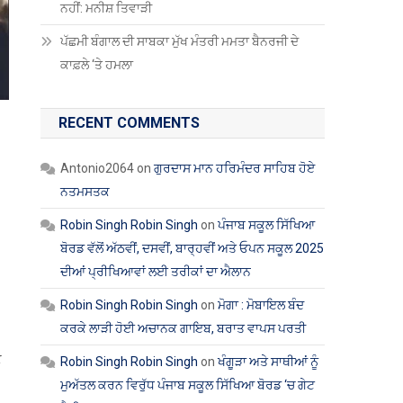
ਨਹੀਂ: ਮਨੀਸ਼ ਤਿਵਾੜੀ
ਪੱਛਮੀ ਬੰਗਾਲ ਦੀ ਸਾਬਕਾ ਮੁੱਖ ਮੰਤਰੀ ਮਮਤਾ ਬੈਨਰਜੀ ਦੇ
ਕਾਫ਼ਲੇ ‘ਤੇ ਹਮਲਾ
RECENT COMMENTS
Antonio2064
on
ਗੁਰਦਾਸ ਮਾਨ ਹਰਿਮੰਦਰ ਸਾਹਿਬ ਹੋਏ
ਨਤਮਸਤਕ
Robin Singh Robin Singh
on
ਪੰਜਾਬ ਸਕੂਲ ਸਿੱਖਿਆ
ਬੋਰਡ ਵੱਲੋਂ ਅੱਠਵੀਂ, ਦਸਵੀਂ, ਬਾਰ੍ਹਵੀਂ ਅਤੇ ਓਪਨ ਸਕੂਲ 2025
ਦੀਆਂ ਪ੍ਰੀਖਿਆਵਾਂ ਲਈ ਤਰੀਕਾਂ ਦਾ ਐਲਾਨ
Robin Singh Robin Singh
on
ਮੋਗਾ : ਮੋਬਾਇਲ ਬੰਦ
ਕਰਕੇ ਲਾੜੀ ਹੋਈ ਅਚਾਨਕ ਗਾਇਬ, ਬਰਾਤ ਵਾਪਸ ਪਰਤੀ
ੇ
Robin Singh Robin Singh
on
ਖੰਗੂੜਾ ਅਤੇ ਸਾਥੀਆਂ ਨੂੰ
ਮੁਅੱਤਲ ਕਰਨ ਵਿਰੁੱਧ ਪੰਜਾਬ ਸਕੂਲ ਸਿੱਖਿਆ ਬੋਰਡ ‘ਚ ਗੇਟ