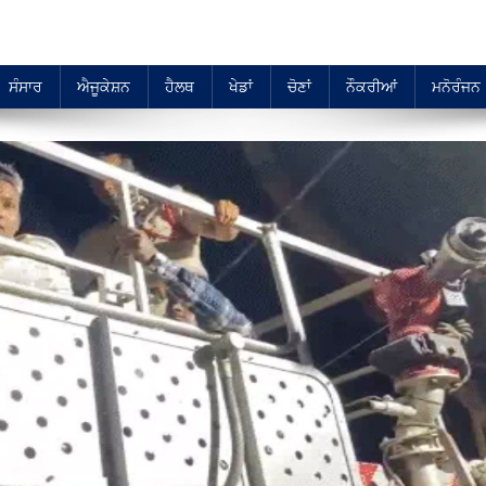
ਸੰਸਾਰ
ਐਜੂਕੇਸ਼ਨ
ਹੈਲਥ
ਖੇਡਾਂ
ਚੋਣਾਂ
ਨੌਕਰੀਆਂ
ਮਨੋਰੰਜਨ