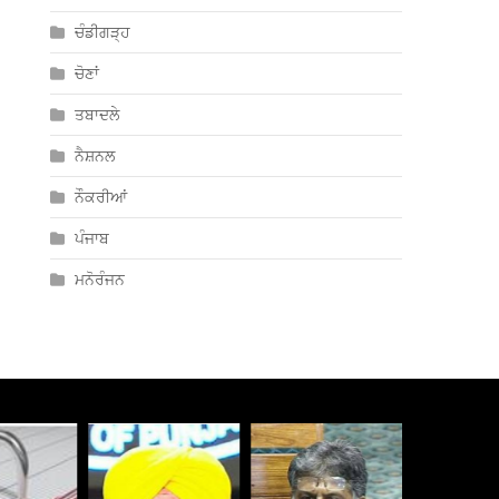
ਚੰਡੀਗੜ੍ਹ
ਚੋਣਾਂ
ਤਬਾਦਲੇ
ਨੈਸ਼ਨਲ
ਨੌਕਰੀਆਂ
ਪੰਜਾਬ
ਮਨੋਰੰਜਨ