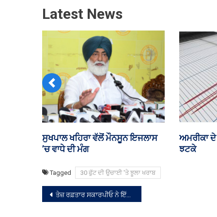
Latest News
Previous
ਧਿਕਾਰ ਸਭ ਨੂੰ
Delimitation bill ਉੱਤਰ ਅਤੇ ਦੱਖਣ
ਪੱਛਮੀ ਬੰਗਾ
ਭਾਰਤ ਦੇ ਹੱਕ ’ਚ ਨਹੀਂ: ਮਨੀਸ਼ ਤਿਵਾੜੀ
ਮਮਤਾ ਬੈਨਰਜ
Tagged
30 ਫੁੱਟ ਦੀ ਉਚਾਈ 'ਤੇ ਝੂਲਾ ਖਰਾਬ
ਸੰਪਾਦਨਾ
ਤੇਜ਼ ਰਫ਼ਤਾਰ ਸਕਾਰਪੀਓ ਨੇ ਇੱਕ ਸਕੂਟਰ ਨੂੰ ਟੱਕਰ ਮਾਰੀ, ਨੌਜਵਾਨ ਦੀ ਮੌਤ
ਨੈਵੀਗੇਸ਼ਨ