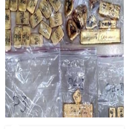
ਆਏ
ਦੋ
ਯਾਤਰੀਆਂ
ਤੋਂ
1
ਕਰੋੜ
ਰੁਪਏ
ਦਾ
ਸੋਨਾ
ਜ਼ਬਤ