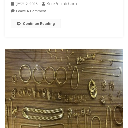
BolePunjab.com
ਜੁਲਾਈ 2, 2026
On
Leave A Comment
ਅੰਮ੍ਰਿਤਸਰ
Continue Reading
ਹਵਾਈ
ਅੱਡੇ
‘ਤੇ
1
ਕਰੋੜ
ਰੁਪਏ
ਦਾ
ਸੋਨਾ
ਜ਼ਬਤ,ਔਰਤ
ਸਮੇਤ
3
ਗ੍ਰਿਫ਼ਤਾਰ