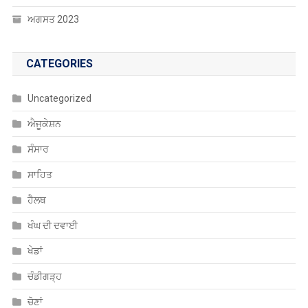
ਅਗਸਤ 2023
CATEGORIES
Uncategorized
ਐਜੂਕੇਸ਼ਨ
ਸੰਸਾਰ
ਸਾਹਿਤ
ਹੈਲਥ
ਖੰਘ ਦੀ ਦਵਾਈ
ਖੇਡਾਂ
ਚੰਡੀਗੜ੍ਹ
ਚੋਣਾਂ