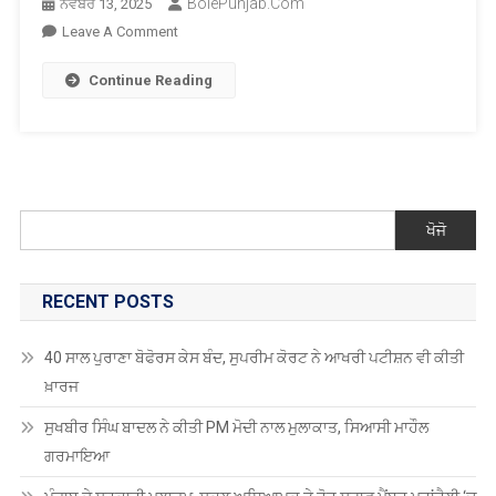
BolePunjab.com
ਨਵੰਬਰ 13, 2025
On
Leave A Comment
ਲੁਟੇਰੇ
Continue Reading
ਨੇ
ਪਿਸਤੌਲ
ਤਾਣ
ਕੇ
83
ਸਾਲਾ
ਖੋਜੋ
ਔਰਤ
ਤੋਂ
ਸੋਨੇ
RECENT POSTS
ਦੀਆਂ
ਵਾਲੀਆਂ
40 ਸਾਲ ਪੁਰਾਣਾ ਬੋਫੋਰਸ ਕੇਸ ਬੰਦ, ਸੁਪਰੀਮ ਕੋਰਟ ਨੇ ਆਖਰੀ ਪਟੀਸ਼ਨ ਵੀ ਕੀਤੀ
ਖੋਹੀਆਂ
ਖ਼ਾਰਜ
ਸੁਖਬੀਰ ਸਿੰਘ ਬਾਦਲ ਨੇ ਕੀਤੀ PM ਮੋਦੀ ਨਾਲ ਮੁਲਾਕਾਤ, ਸਿਆਸੀ ਮਾਹੌਲ
ਗਰਮਾਇਆ