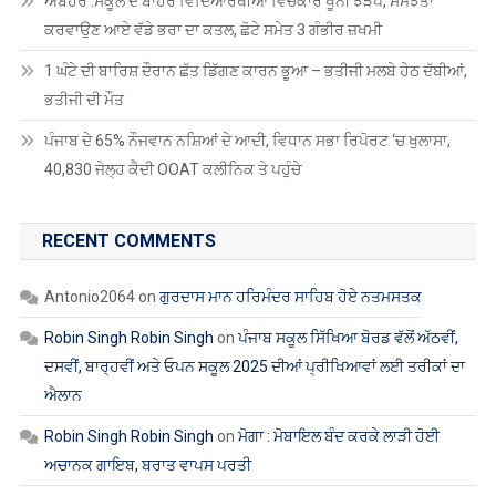
ਅਬੋਹਰ :ਸਕੂਲ ਦੇ ਬਾਹਰ ਵਿਦਿਆਰਥੀਆਂ ਵਿਚਕਾਰ ਖੂਨੀ ਝੜਪ, ਸਮਝੌਤਾ
ਕਰਵਾਉਣ ਆਏ ਵੱਡੇ ਭਰਾ ਦਾ ਕਤਲ, ਛੋਟੇ ਸਮੇਤ 3 ਗੰਭੀਰ ਜ਼ਖਮੀ
1 ਘੰਟੇ ਦੀ ਬਾਰਿਸ਼ ਦੌਰਾਨ ਛੱਤ ਡਿੱਗਣ ਕਾਰਨ ਭੂਆ – ਭਤੀਜੀ ਮਲਬੇ ਹੇਠ ਦੱਬੀਆਂ,
ਭਤੀਜੀ ਦੀ ਮੌਤ
ਪੰਜਾਬ ਦੇ 65% ਨੌਜਵਾਨ ਨਸ਼ਿਆਂ ਦੇ ਆਦੀ, ਵਿਧਾਨ ਸਭਾ ਰਿਪੋਰਟ ‘ਚ ਖੁਲਾਸਾ,
40,830 ਜੇਲ੍ਹ ਕੈਦੀ OOAT ਕਲੀਨਿਕ ਤੇ ਪਹੁੰਚੇ
RECENT COMMENTS
Antonio2064
on
ਗੁਰਦਾਸ ਮਾਨ ਹਰਿਮੰਦਰ ਸਾਹਿਬ ਹੋਏ ਨਤਮਸਤਕ
Robin Singh Robin Singh
on
ਪੰਜਾਬ ਸਕੂਲ ਸਿੱਖਿਆ ਬੋਰਡ ਵੱਲੋਂ ਅੱਠਵੀਂ,
ਦਸਵੀਂ, ਬਾਰ੍ਹਵੀਂ ਅਤੇ ਓਪਨ ਸਕੂਲ 2025 ਦੀਆਂ ਪ੍ਰੀਖਿਆਵਾਂ ਲਈ ਤਰੀਕਾਂ ਦਾ
ਐਲਾਨ
Robin Singh Robin Singh
on
ਮੋਗਾ : ਮੋਬਾਇਲ ਬੰਦ ਕਰਕੇ ਲਾੜੀ ਹੋਈ
ਅਚਾਨਕ ਗਾਇਬ, ਬਰਾਤ ਵਾਪਸ ਪਰਤੀ