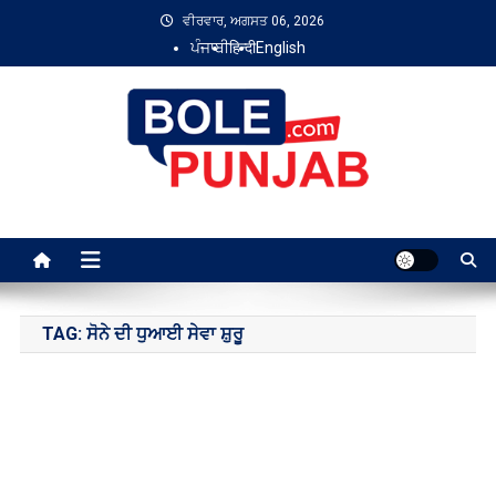
Skip
ਵੀਰਵਾਰ, ਅਗਸਤ 06, 2026
to
ਪੰਜਾਬੀ
हिन्दी
English
content
Bole Punjab
TAG:
ਸੋਨੇ ਦੀ ਧੁਆਈ ਸੇਵਾ ਸ਼ੁਰੂ