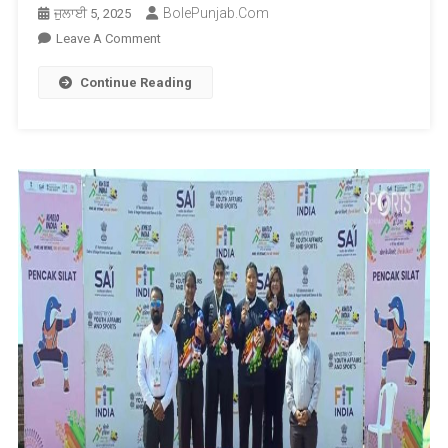
BolePunjab.com
ਜੁਲਾਈ 5, 2025
On
Leave A Comment
ਪੰਜਾਬ
Continue Reading
ਦੀ
ਬੇਟੀ
ਨੇ
ਅਮਰੀਕਾ
‘ਚ
400
ਮੀਟਰ
ਦੀ
ਦੌੜ
ਵਿੱਚ
ਜਿੱਤਿਆ
ਸੋਨ
ਤਮਗਾ