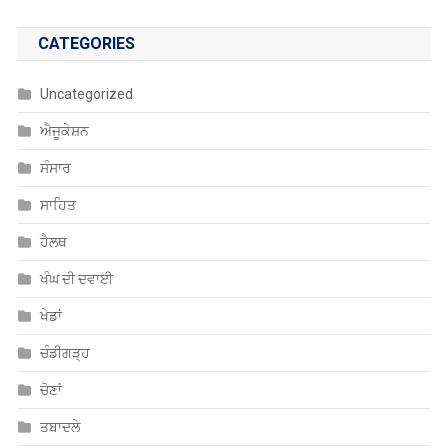
CATEGORIES
Uncategorized
ਐਜੂਕੇਸ਼ਨ
ਸੰਸਾਰ
ਸਾਹਿਤ
ਹੈਲਥ
ਖੰਘ ਦੀ ਦਵਾਈ
ਖੇਡਾਂ
ਚੰਡੀਗੜ੍ਹ
ਚੋਣਾਂ
ਤਬਾਦਲੇ