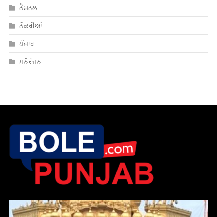
ਨੈਸ਼ਨਲ
ਨੌਕਰੀਆਂ
ਪੰਜਾਬ
ਮਨੋਰੰਜਨ