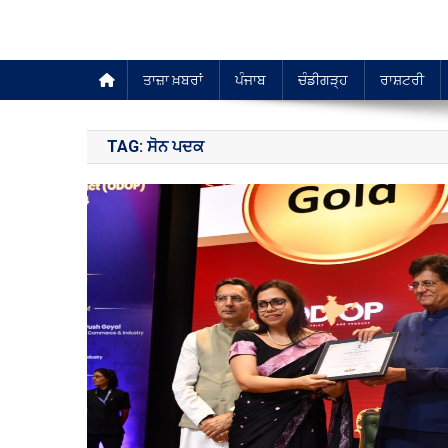
ਤਾਜ਼ਾ ਖ਼ਬਰਾਂ
ਪੰਜਾਬ
ਚੰਡੀਗੜ੍ਹ
ਰਾਸ਼ਟਰੀ
TAG:
ਸੋਨ ਪਦਕ