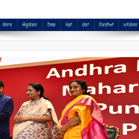
ਸੰਸਾਰ
ਐਜੂਕੇਸ਼ਨ
ਹੈਲਥ
ਖੇਡਾਂ
ਚੋਣਾਂ
ਨੌਕਰੀਆਂ
ਮਨੋਰੰਜਨ