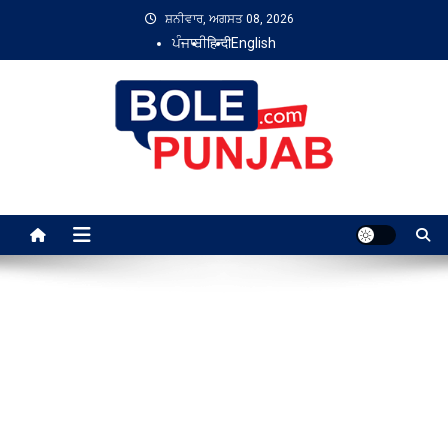
Skip
ਸ਼ਨੀਵਾਰ, ਅਗਸਤ 08, 2026
to
ਪੰਜਾਬੀ
हिन्दी
English
content
Bole Punjab