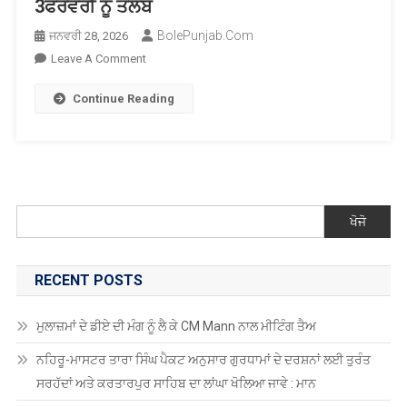
3ਫਰਵਰੀ ਨੂੰ ਤਲਬ
BolePunjab.com
ਜਨਵਰੀ 28, 2026
On
Leave A Comment
ਪੰਜਾਬ
Continue Reading
ਰਾਜ
ਅਨੁਸੂਚਿਤ
ਜਾਤੀਆਂ
ਕਮਿਸ਼ਨ
ਵੱਲੋਂ
ਰੋਪੜ
ਖੋਜੋ
ਜ਼ਿਲ੍ਹੇ
ਨੰਗਲ
ਤੋਂ
RECENT POSTS
ਐਸਡੀਐਮ
ਸ੍ਰੀ
ਮੁਲਾਜ਼ਮਾਂ ਦੇ ਡੀਏ ਦੀ ਮੰਗ ਨੂੰ ਲੈ ਕੇ CM Mann ਨਾਲ ਮੀਟਿੰਗ ਤੈਅ
ਸਚਿਨ
ਪਾਠਕ
ਨਹਿਰੂ-ਮਾਸਟਰ ਤਾਰਾ ਸਿੰਘ ਪੈਕਟ ਅਨੁਸਾਰ ਗੁਰਧਾਮਾਂ ਦੇ ਦਰਸ਼ਨਾਂ ਲਈ ਤੁਰੰਤ
3ਫਰਵਰੀ
ਸਰਹੱਦਾਂ ਅਤੇ ਕਰਤਾਰਪੁਰ ਸਾਹਿਬ ਦਾ ਲਾਂਘਾ ਖੋਲਿਆ ਜਾਵੇ : ਮਾਨ
ਨੂੰ