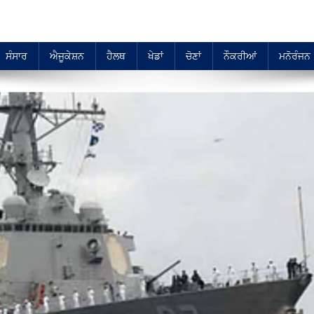
ਸੰਸਾਰ
ਐਜੂਕੇਸ਼ਨ
ਹੈਲਥ
ਖੇਡਾਂ
ਚੋਣਾਂ
ਨੌਕਰੀਆਂ
ਮਨੋਰੰਜਨ