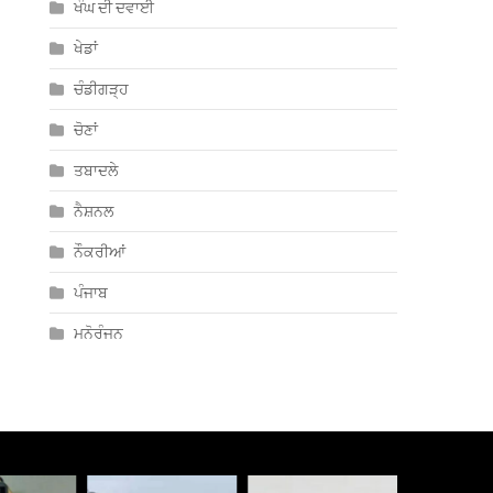
ਖੰਘ ਦੀ ਦਵਾਈ
ਖੇਡਾਂ
ਚੰਡੀਗੜ੍ਹ
ਚੋਣਾਂ
ਤਬਾਦਲੇ
ਨੈਸ਼ਨਲ
ਨੌਕਰੀਆਂ
ਪੰਜਾਬ
ਮਨੋਰੰਜਨ