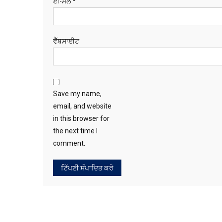
ਈ-ਮੇਲ
*
ਵੈੱਬਸਾਈਟ
Save my name,
email, and website
in this browser for
the next time I
comment.