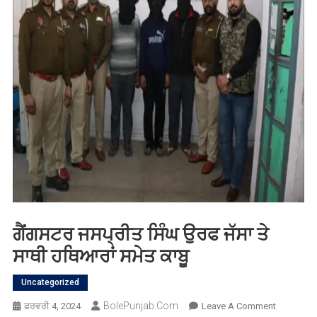
ਗੈਂਗਸਟਰ ਜਸਪ੍ਰੀਤ ਸਿੰਘ ਉਰਫ ਜੱਸਾ ਤੇ
ਸਾਥੀ ਹਥਿਆਰਾਂ ਸਮੇਤ ਕਾਬੂ
Uncategorized
BolePunjab.com
On
ਫਰਵਰੀ 4, 2024
Leave A Comment