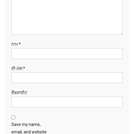
ਨਾਮ
*
ਈ-ਮੇਲ
*
ਵੈੱਬਸਾਈਟ
Save my name,
email, and website