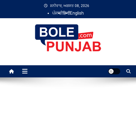
Skip
ਸ਼ਨੀਵਾਰ, ਅਗਸਤ 08, 2026
to
ਪੰਜਾਬੀ
हिन्दी
English
content
Bole Punjab