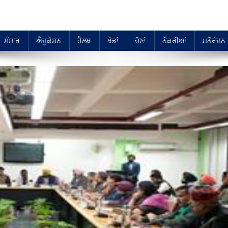
ਸੰਸਾਰ
ਐਜੂਕੇਸ਼ਨ
ਹੈਲਥ
ਖੇਡਾਂ
ਚੋਣਾਂ
ਨੌਕਰੀਆਂ
ਮਨੋਰੰਜਨ