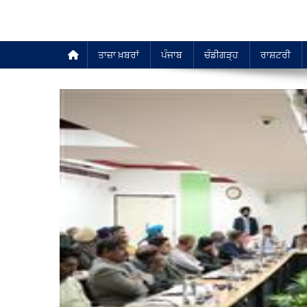
ਤਾਜ਼ਾ ਖ਼ਬਰਾਂ
ਪੰਜਾਬ
ਚੰਡੀਗੜ੍ਹ
ਰਾਸ਼ਟਰੀ