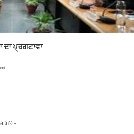
ਤਾ ਦਾ ਪ੍ਰਗਟਾਵਾ
On
ent
ਮੁੱਖ
ਮੰਤਰੀ
ਵੱਲੋਂ
ਕਿਸਾਨਾਂ
ਨਾਲ
ਇਕਮੁੱਠਤਾ
ਦਾ
ਪ੍ਰਗਟਾਵਾ
ਕੀਤੀ ਨਿੰਦਾ