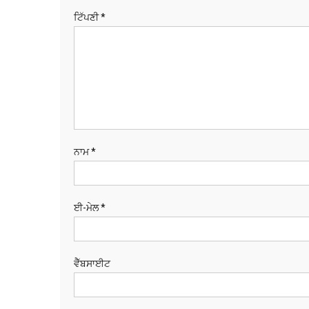
ਟਿੱਪਣੀ
*
ਨਾਮ
*
ਈ-ਮੇਲ
*
ਵੈੱਬਸਾਈਟ