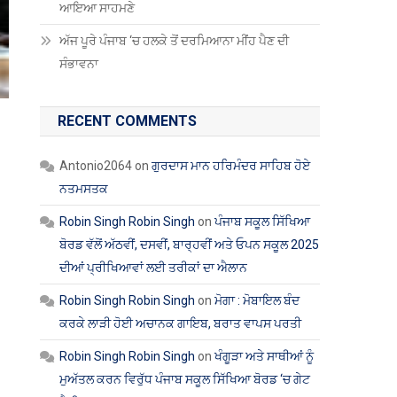
ਆਇਆ ਸਾਹਮਣੇ
ਅੱਜ ਪੂਰੇ ਪੰਜਾਬ ‘ਚ ਹਲਕੇ ਤੋਂ ਦਰਮਿਆਨਾ ਮੀਂਹ ਪੈਣ ਦੀ
ਸੰਭਾਵਨਾ
RECENT COMMENTS
Antonio2064
on
ਗੁਰਦਾਸ ਮਾਨ ਹਰਿਮੰਦਰ ਸਾਹਿਬ ਹੋਏ
ਨਤਮਸਤਕ
Robin Singh Robin Singh
on
ਪੰਜਾਬ ਸਕੂਲ ਸਿੱਖਿਆ
ਬੋਰਡ ਵੱਲੋਂ ਅੱਠਵੀਂ, ਦਸਵੀਂ, ਬਾਰ੍ਹਵੀਂ ਅਤੇ ਓਪਨ ਸਕੂਲ 2025
ਦੀਆਂ ਪ੍ਰੀਖਿਆਵਾਂ ਲਈ ਤਰੀਕਾਂ ਦਾ ਐਲਾਨ
Robin Singh Robin Singh
on
ਮੋਗਾ : ਮੋਬਾਇਲ ਬੰਦ
ਕਰਕੇ ਲਾੜੀ ਹੋਈ ਅਚਾਨਕ ਗਾਇਬ, ਬਰਾਤ ਵਾਪਸ ਪਰਤੀ
Robin Singh Robin Singh
on
ਖੰਗੂੜਾ ਅਤੇ ਸਾਥੀਆਂ ਨੂੰ
ਮੁਅੱਤਲ ਕਰਨ ਵਿਰੁੱਧ ਪੰਜਾਬ ਸਕੂਲ ਸਿੱਖਿਆ ਬੋਰਡ ‘ਚ ਗੇਟ