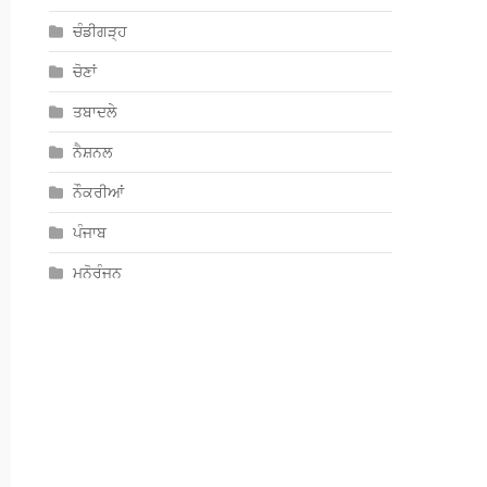
ਚੰਡੀਗੜ੍ਹ
ਚੋਣਾਂ
ਤਬਾਦਲੇ
ਨੈਸ਼ਨਲ
ਨੌਕਰੀਆਂ
ਪੰਜਾਬ
ਮਨੋਰੰਜਨ