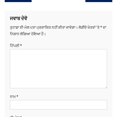
ਨੈਵੀਗੇਸ਼ਨ
ਜਵਾਬ ਦੇਵੋ
ਤੁਹਾਡਾ ਈ-ਮੇਲ ਪਤਾ ਪ੍ਰਕਾਸ਼ਿਤ ਨਹੀਂ ਕੀਤਾ ਜਾਵੇਗਾ।
ਲੋੜੀਂਦੇ ਖੇਤਰਾਂ 'ਤੇ
*
ਦਾ
ਨਿਸ਼ਾਨ ਲੱਗਿਆ ਹੋਇਆ ਹੈ।
ਟਿੱਪਣੀ
*
ਨਾਮ
*