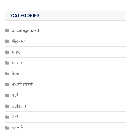
CATEGORIES
Uncategorized
ਐਜੂਕੇਸ਼ਨ
ਸੰਸਾਰ
ਸਾਹਿਤ
ਹੈਲਥ
ਖੰਘ ਦੀ ਦਵਾਈ
ਖੇਡਾਂ
ਚੰਡੀਗੜ੍ਹ
ਚੋਣਾਂ
ਤਬਾਦਲੇ