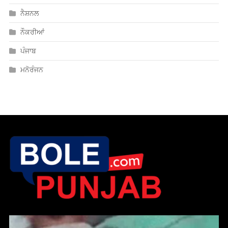
ਨੈਸ਼ਨਲ
ਨੌਕਰੀਆਂ
ਪੰਜਾਬ
ਮਨੋਰੰਜਨ