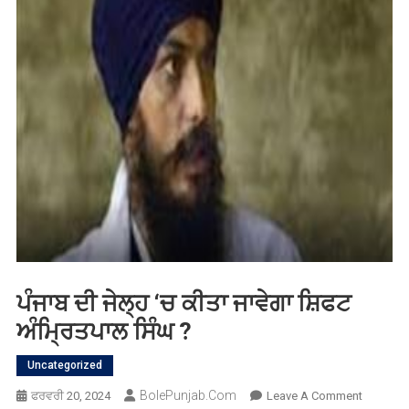
ਪੰਜਾਬ ਦੀ ਜੇਲ੍ਹ ‘ਚ ਕੀਤਾ ਜਾਵੇਗਾ ਸ਼ਿਫਟ
ਅੰਮ੍ਰਿਤਪਾਲ ਸਿੰਘ ?
Uncategorized
BolePunjab.com
On
ਫਰਵਰੀ 20, 2024
Leave A Comment