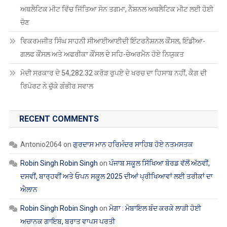
RECENT COMMENTS
Antonio2064
on
ਗੁਰਦਾਸ ਮਾਨ ਹਰਿਮੰਦਰ ਸਾਹਿਬ ਹੋਏ ਨਤਮਸਤਕ
Robin Singh Robin Singh
on
ਪੰਜਾਬ ਸਕੂਲ ਸਿੱਖਿਆ ਬੋਰਡ ਵੱਲੋਂ ਅੱਠਵੀਂ,
ਦਸਵੀਂ, ਬਾਰ੍ਹਵੀਂ ਅਤੇ ਓਪਨ ਸਕੂਲ 2025 ਦੀਆਂ ਪ੍ਰੀਖਿਆਵਾਂ ਲਈ ਤਰੀਕਾਂ ਦਾ
ਐਲਾਨ
Robin Singh Robin Singh
on
ਮੋਗਾ : ਮੋਬਾਇਲ ਬੰਦ ਕਰਕੇ ਲਾੜੀ ਹੋਈ
ਅਚਾਨਕ ਗਾਇਬ, ਬਰਾਤ ਵਾਪਸ ਪਰਤੀ
Robin Singh Robin Singh
on
ਖੰਗੂੜਾ ਅਤੇ ਸਾਥੀਆਂ ਨੂੰ ਮੁਅੱਤਲ ਕਰਨ
ਵਿਰੁੱਧ ਪੰਜਾਬ ਸਕੂਲ ਸਿੱਖਿਆ ਬੋਰਡ ‘ਚ ਗੇਟ ਰੈਲੀ
Robin Singh Robin Singh
on
ਡੀ.ਟੀ.ਐੱਫ. ਵੱਲੋਂ ਲੈਕਚਰਾਰਾਂ ਦੀਆਂ ਡਾਈਟਾਂ
ਵਿੱਚ ਬਦਲੀਆਂ ਦਾ ਸਖ਼ਤ ਵਿਰੋਧ
ARCHIVES