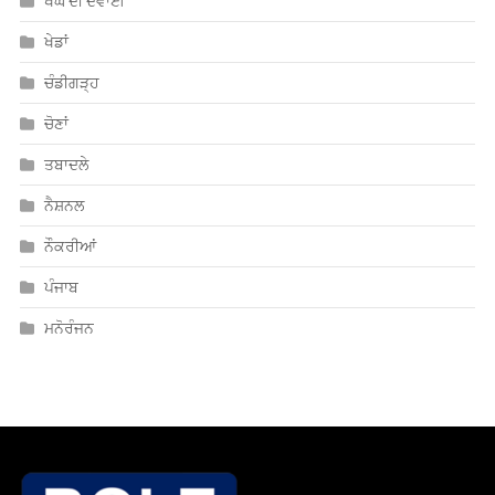
ਨੌਕਰੀਆਂ
ਪੰਜਾਬ
ਮਨੋਰੰਜਨ