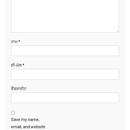
ਈ-ਮੇਲ
*
ਵੈੱਬਸਾਈਟ
Save my name,
email, and website
in this browser for
the next time I
comment.
ਖੋਜੋ