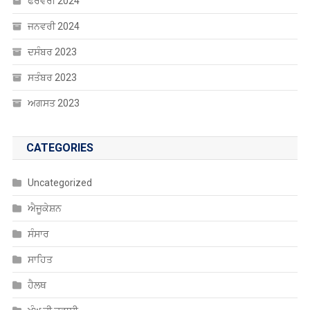
Uncategorized
ਐਜੂਕੇਸ਼ਨ
ਸੰਸਾਰ
ਸਾਹਿਤ
ਹੈਲਥ
ਖੰਘ ਦੀ ਦਵਾਈ
ਖੇਡਾਂ
ਚੰਡੀਗੜ੍ਹ
ਚੋਣਾਂ
ਤਬਾਦਲੇ
ਨੈਸ਼ਨਲ