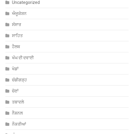
Uncategorized
ਐਜੂਕੇਸ਼ਨ
ਸੰਸਾਰ
ਸਾਹਿਤ
ਹੈਲਥ
ਖੰਘ ਦੀ ਦਵਾਈ
ਖੇਡਾਂ
ਚੰਡੀਗੜ੍ਹ
ਚੋਣਾਂ
ਤਬਾਦਲੇ
ਨੈਸ਼ਨਲ
ਨੌਕਰੀਆਂ