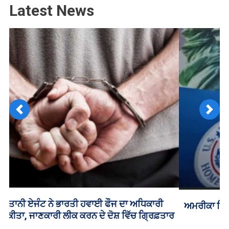
Latest News
Previous
Next
ਅਮਰੀਕਾ ਵਿੱਚ H-1B ਕਾਮਿਆਂ ਨੂੰ ਆਪਣੀ ਨੌਕਰੀ ਗੁਆਉਣ ‘ਤੇ
ਵਾਪਸ ਆਉਣਾ ਪਵੇਗਾ ਆਪਣੇ ਦੇਸ਼