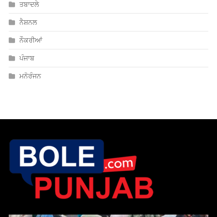
ਤਬਾਦਲੇ
ਨੈਸ਼ਨਲ
ਨੌਕਰੀਆਂ
ਪੰਜਾਬ
ਮਨੋਰੰਜਨ