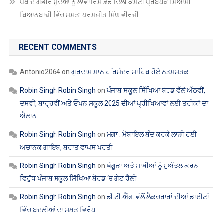
ਪੰਥ ਦੇ ਗੰਭੀਰ ਮੁੱਦੇਆਂ ਨੂੰ ਲਾਵਾਰਿਸ ਛੱਡ ਦਿੱਲੀ ਕਮੇਟੀ ਪ੍ਰਬੰਧਕ ਸਿਆਸੀ
ਬਿਆਨਬਾਜ਼ੀ ਵਿੱਚ ਮਸਤ: ਪਰਮਜੀਤ ਸਿੰਘ ਵੀਰਜੀ
RECENT COMMENTS
Antonio2064
on
ਗੁਰਦਾਸ ਮਾਨ ਹਰਿਮੰਦਰ ਸਾਹਿਬ ਹੋਏ ਨਤਮਸਤਕ
Robin Singh Robin Singh
on
ਪੰਜਾਬ ਸਕੂਲ ਸਿੱਖਿਆ ਬੋਰਡ ਵੱਲੋਂ ਅੱਠਵੀਂ,
ਦਸਵੀਂ, ਬਾਰ੍ਹਵੀਂ ਅਤੇ ਓਪਨ ਸਕੂਲ 2025 ਦੀਆਂ ਪ੍ਰੀਖਿਆਵਾਂ ਲਈ ਤਰੀਕਾਂ ਦਾ
ਐਲਾਨ
Robin Singh Robin Singh
on
ਮੋਗਾ : ਮੋਬਾਇਲ ਬੰਦ ਕਰਕੇ ਲਾੜੀ ਹੋਈ
ਅਚਾਨਕ ਗਾਇਬ, ਬਰਾਤ ਵਾਪਸ ਪਰਤੀ
Robin Singh Robin Singh
on
ਖੰਗੂੜਾ ਅਤੇ ਸਾਥੀਆਂ ਨੂੰ ਮੁਅੱਤਲ ਕਰਨ
ਵਿਰੁੱਧ ਪੰਜਾਬ ਸਕੂਲ ਸਿੱਖਿਆ ਬੋਰਡ ‘ਚ ਗੇਟ ਰੈਲੀ
Robin Singh Robin Singh
on
ਡੀ.ਟੀ.ਐੱਫ. ਵੱਲੋਂ ਲੈਕਚਰਾਰਾਂ ਦੀਆਂ ਡਾਈਟਾਂ
ਵਿੱਚ ਬਦਲੀਆਂ ਦਾ ਸਖ਼ਤ ਵਿਰੋਧ