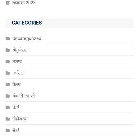
ਅਗਸਤ 2023
CATEGORIES
Uncategorized
ਐਜੂਕੇਸ਼ਨ
ਸੰਸਾਰ
ਸਾਹਿਤ
ਹੈਲਥ
ਖੰਘ ਦੀ ਦਵਾਈ
ਖੇਡਾਂ
ਚੰਡੀਗੜ੍ਹ
ਚੋਣਾਂ