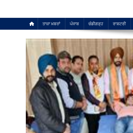
ਤਾਜ਼ਾ ਖ਼ਬਰਾਂ
ਪੰਜਾਬ
ਚੰਡੀਗੜ੍ਹ
ਰਾਸ਼ਟਰੀ