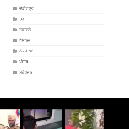
ਚੰਡੀਗੜ੍ਹ
ਚੋਣਾਂ
ਤਬਾਦਲੇ
ਨੈਸ਼ਨਲ
ਨੌਕਰੀਆਂ
ਪੰਜਾਬ
ਮਨੋਰੰਜਨ