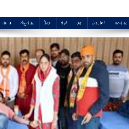
ਸੰਸਾਰ
ਐਜੂਕੇਸ਼ਨ
ਹੈਲਥ
ਖੇਡਾਂ
ਚੋਣਾਂ
ਨੌਕਰੀਆਂ
ਮਨੋਰੰਜਨ