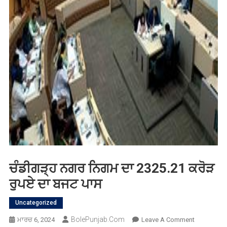
ਚੰਡੀਗੜ੍ਹ ਨਗਰ ਨਿਗਮ ਦਾ 2325.21 ਕਰੋੜ
ਰੁਪਏ ਦਾ ਬਜਟ ਪਾਸ
Uncategorized
BolePunjab.com
On
ਮਾਰਚ 6, 2024
Leave A Comment