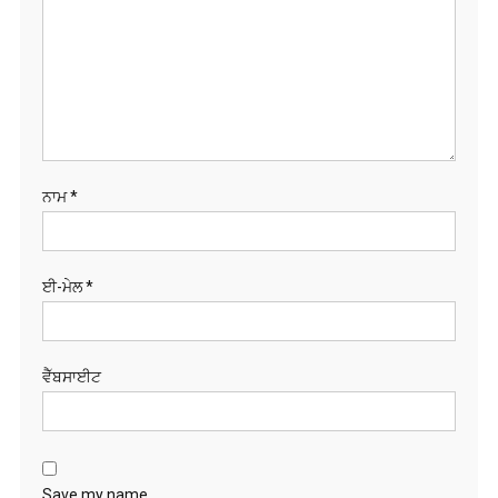
ਨਾਮ
*
ਈ-ਮੇਲ
*
ਵੈੱਬਸਾਈਟ
Save my name,
email, and website