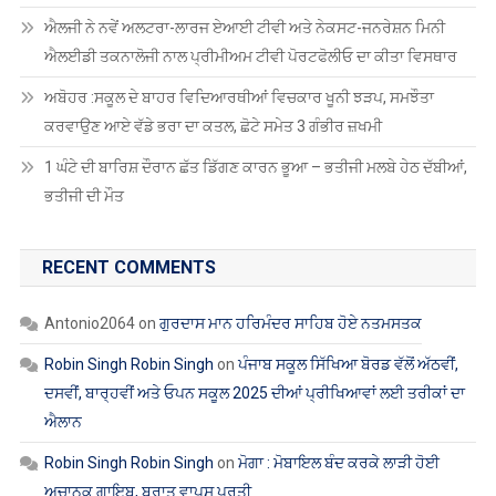
ਐਲਈਡੀ ਤਕਨਾਲੋਜੀ ਨਾਲ ਪ੍ਰੀਮੀਅਮ ਟੀਵੀ ਪੋਰਟਫੋਲੀਓ ਦਾ ਕੀਤਾ ਵਿਸਥਾਰ
ਅਬੋਹਰ :ਸਕੂਲ ਦੇ ਬਾਹਰ ਵਿਦਿਆਰਥੀਆਂ ਵਿਚਕਾਰ ਖੂਨੀ ਝੜਪ, ਸਮਝੌਤਾ
ਕਰਵਾਉਣ ਆਏ ਵੱਡੇ ਭਰਾ ਦਾ ਕਤਲ, ਛੋਟੇ ਸਮੇਤ 3 ਗੰਭੀਰ ਜ਼ਖਮੀ
1 ਘੰਟੇ ਦੀ ਬਾਰਿਸ਼ ਦੌਰਾਨ ਛੱਤ ਡਿੱਗਣ ਕਾਰਨ ਭੂਆ – ਭਤੀਜੀ ਮਲਬੇ ਹੇਠ ਦੱਬੀਆਂ,
ਭਤੀਜੀ ਦੀ ਮੌਤ
RECENT COMMENTS
Antonio2064
on
ਗੁਰਦਾਸ ਮਾਨ ਹਰਿਮੰਦਰ ਸਾਹਿਬ ਹੋਏ ਨਤਮਸਤਕ
Robin Singh Robin Singh
on
ਪੰਜਾਬ ਸਕੂਲ ਸਿੱਖਿਆ ਬੋਰਡ ਵੱਲੋਂ ਅੱਠਵੀਂ,
ਦਸਵੀਂ, ਬਾਰ੍ਹਵੀਂ ਅਤੇ ਓਪਨ ਸਕੂਲ 2025 ਦੀਆਂ ਪ੍ਰੀਖਿਆਵਾਂ ਲਈ ਤਰੀਕਾਂ ਦਾ
ਐਲਾਨ
Robin Singh Robin Singh
on
ਮੋਗਾ : ਮੋਬਾਇਲ ਬੰਦ ਕਰਕੇ ਲਾੜੀ ਹੋਈ
ਅਚਾਨਕ ਗਾਇਬ, ਬਰਾਤ ਵਾਪਸ ਪਰਤੀ
Robin Singh Robin Singh
on
ਖੰਗੂੜਾ ਅਤੇ ਸਾਥੀਆਂ ਨੂੰ ਮੁਅੱਤਲ ਕਰਨ