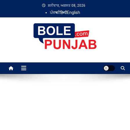
Skip
ਸ਼ਨੀਵਾਰ, ਅਗਸਤ 08, 2026
to
ਪੰਜਾਬੀ
हिन्दी
English
content
Bole Punjab