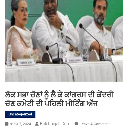
ਲੋਕ ਸਭਾ ਚੋਣਾਂ ਨੂੰ ਲੈ ਕੇ ਕਾਂਗਰਸ ਦੀ ਕੇਂਦਰੀ
ਚੋਣ ਕਮੇਟੀ ਦੀ ਪਹਿਲੀ ਮੀਟਿੰਗ ਅੱਜ
Uncategorized
BolePunjab.com
On
ਮਾਰਚ 7, 2024
Leave A Comment