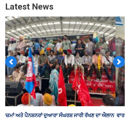
Latest News
Previous
Next
ਵਾਰਡ ਨੰਬਰ 41 ਦੇ ਪਿੰਡ ਸੰਭਾਲਕੀ ਅਤੇ ਨਾਨੂੰ ਮਾਜਰਾ ਦੇ ਲੋਕਾਂ ਨਾਲ
ਕਦੋਂ ਹੋਵੇਗਾ ਇਨਸਾਫ਼ -ਗੁਰਪ੍ਰੀਤ ਕੌਰ ਉੱਭਾ