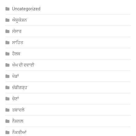
Uncategorized
ਐਜੂਕੇਸ਼ਨ
ਸੰਸਾਰ
ਸਾਹਿਤ
ਹੈਲਥ
ਖੰਘ ਦੀ ਦਵਾਈ
ਖੇਡਾਂ
ਚੰਡੀਗੜ੍ਹ
ਚੋਣਾਂ
ਤਬਾਦਲੇ
ਨੈਸ਼ਨਲ
ਨੌਕਰੀਆਂ