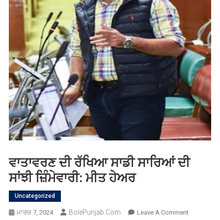
ਵਾਤਾਵਰਣ ਦੀ ਰੱਖਿਆ ਸਾਡੀ ਸਾਰਿਆਂ ਦੀ
ਸਾਂਝੀ ਜ਼ਿੰਮੇਵਾਰੀ: ਮੀਤ ਹੇਅਰ
Uncategorized
BolePunjab.com
On
ਮਾਰਚ 7, 2024
Leave A Comment