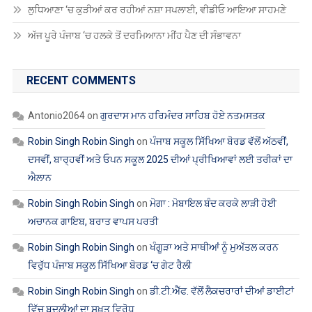
ਲੁਧਿਆਣਾ ‘ਚ ਕੁੜੀਆਂ ਕਰ ਰਹੀਆਂ ਨਸ਼ਾ ਸਪਲਾਈ, ਵੀਡੀਓ ਆਇਆ ਸਾਹਮਣੇ
ਅੱਜ ਪੂਰੇ ਪੰਜਾਬ ‘ਚ ਹਲਕੇ ਤੋਂ ਦਰਮਿਆਨਾ ਮੀਂਹ ਪੈਣ ਦੀ ਸੰਭਾਵਨਾ
RECENT COMMENTS
Antonio2064
on
ਗੁਰਦਾਸ ਮਾਨ ਹਰਿਮੰਦਰ ਸਾਹਿਬ ਹੋਏ ਨਤਮਸਤਕ
Robin Singh Robin Singh
on
ਪੰਜਾਬ ਸਕੂਲ ਸਿੱਖਿਆ ਬੋਰਡ ਵੱਲੋਂ ਅੱਠਵੀਂ,
ਦਸਵੀਂ, ਬਾਰ੍ਹਵੀਂ ਅਤੇ ਓਪਨ ਸਕੂਲ 2025 ਦੀਆਂ ਪ੍ਰੀਖਿਆਵਾਂ ਲਈ ਤਰੀਕਾਂ ਦਾ
ਐਲਾਨ
Robin Singh Robin Singh
on
ਮੋਗਾ : ਮੋਬਾਇਲ ਬੰਦ ਕਰਕੇ ਲਾੜੀ ਹੋਈ
ਅਚਾਨਕ ਗਾਇਬ, ਬਰਾਤ ਵਾਪਸ ਪਰਤੀ
Robin Singh Robin Singh
on
ਖੰਗੂੜਾ ਅਤੇ ਸਾਥੀਆਂ ਨੂੰ ਮੁਅੱਤਲ ਕਰਨ
ਵਿਰੁੱਧ ਪੰਜਾਬ ਸਕੂਲ ਸਿੱਖਿਆ ਬੋਰਡ ‘ਚ ਗੇਟ ਰੈਲੀ
Robin Singh Robin Singh
on
ਡੀ.ਟੀ.ਐੱਫ. ਵੱਲੋਂ ਲੈਕਚਰਾਰਾਂ ਦੀਆਂ ਡਾਈਟਾਂ
ਵਿੱਚ ਬਦਲੀਆਂ ਦਾ ਸਖ਼ਤ ਵਿਰੋਧ