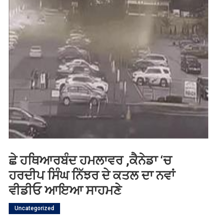
ਛੇ ਹਥਿਆਰਬੰਦ ਹਮਲਾਵਰ ,ਕੈਨੇਡਾ ‘ਚ
ਹਰਦੀਪ ਸਿੰਘ ਨਿੱਝਰ ਦੇ ਕਤਲ ਦਾ ਨਵਾਂ
ਵੀਡੀਓ ਆਇਆ ਸਾਹਮਣੇ
Uncategorized