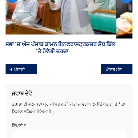
₹35 ਕਰੋੜ ਦੀ ਹੈਰੋਇਨ ਸਣੇ ਤਸਕਰ ਕਾਬੂ
ਸੰਪਾਦਨਾ
ਪੰਜਾਬੀ ਗਾਇਕ ਬੱਬੂ ਮਾਨ ਵੀ ਆਏ ਕਿਸਾਨਾਂ ਦੇ ਹੱਕ ‘ਚ : ਗੀਤ ‘ਧਰਨੇ ਵਾਲੇ’ ਕੀਤਾ ਰਿਲੀਜ਼
ਪੰਜਾਬ ਮੰਤਰੀ ਮੰਡਲ ਦੀ ਮੀਟਿੰਗ ਵਿੱਚ ਕਈ ਅਹਿਮ ਫੈਸਲੇ
ਨੈਵੀਗੇਸ਼ਨ
ਜਵਾਬ ਦੇਵੋ
ਤੁਹਾਡਾ ਈ-ਮੇਲ ਪਤਾ ਪ੍ਰਕਾਸ਼ਿਤ ਨਹੀਂ ਕੀਤਾ ਜਾਵੇਗਾ।
ਲੋੜੀਂਦੇ ਖੇਤਰਾਂ 'ਤੇ
*
ਦਾ
ਨਿਸ਼ਾਨ ਲੱਗਿਆ ਹੋਇਆ ਹੈ।
ਟਿੱਪਣੀ
*