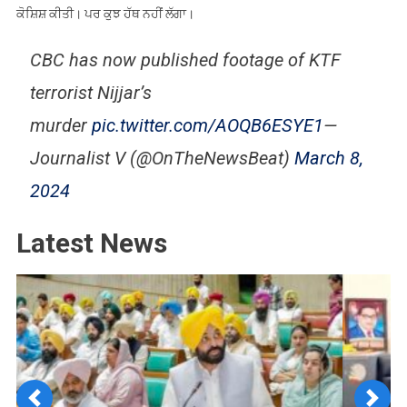
ਕੋਸ਼ਿਸ਼ ਕੀਤੀ। ਪਰ ਕੁਝ ਹੱਥ ਨਹੀਂ ਲੱਗਾ।
CBC has now published footage of KTF
terrorist Nijjar’s
murder
pic.twitter.com/AOQB6ESYE1
—
Journalist V (@OnTheNewsBeat)
March 8,
2024
Latest News
Previous
Next