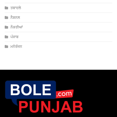
ਤਬਾਦਲੇ
ਨੈਸ਼ਨਲ
ਨੌਕਰੀਆਂ
ਪੰਜਾਬ
ਮਨੋਰੰਜਨ