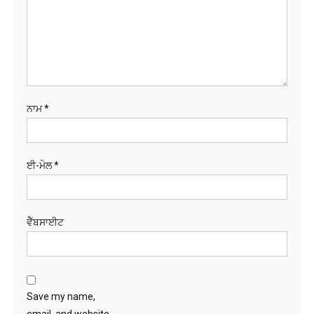
ਨਾਮ
*
ਈ-ਮੇਲ
*
ਵੈੱਬਸਾਈਟ
Save my name,
email, and website