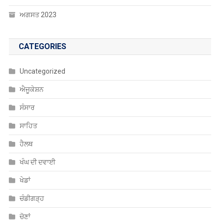
ਅਗਸਤ 2023
CATEGORIES
Uncategorized
ਐਜੂਕੇਸ਼ਨ
ਸੰਸਾਰ
ਸਾਹਿਤ
ਹੈਲਥ
ਖੰਘ ਦੀ ਦਵਾਈ
ਖੇਡਾਂ
ਚੰਡੀਗੜ੍ਹ
ਚੋਣਾਂ