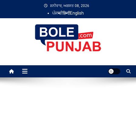
Skip
ਸ਼ਨੀਵਾਰ, ਅਗਸਤ 08, 2026
to
ਪੰਜਾਬੀ
हिन्दी
English
content
Bole Punjab