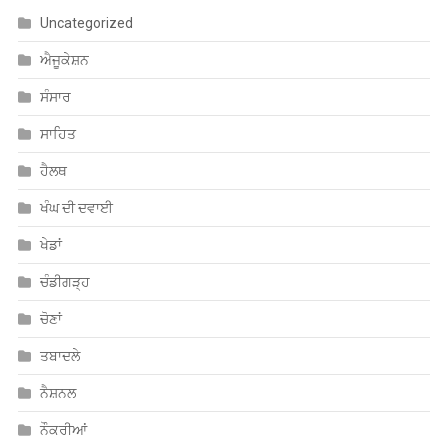
Uncategorized
ਐਜੂਕੇਸ਼ਨ
ਸੰਸਾਰ
ਸਾਹਿਤ
ਹੈਲਥ
ਖੰਘ ਦੀ ਦਵਾਈ
ਖੇਡਾਂ
ਚੰਡੀਗੜ੍ਹ
ਚੋਣਾਂ
ਤਬਾਦਲੇ
ਨੈਸ਼ਨਲ
ਨੌਕਰੀਆਂ