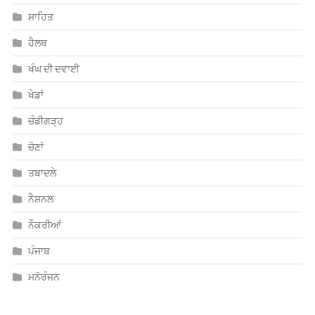
ਸਾਹਿਤ
ਹੈਲਥ
ਖੰਘ ਦੀ ਦਵਾਈ
ਖੇਡਾਂ
ਚੰਡੀਗੜ੍ਹ
ਚੋਣਾਂ
ਤਬਾਦਲੇ
ਨੈਸ਼ਨਲ
ਨੌਕਰੀਆਂ
ਪੰਜਾਬ
ਮਨੋਰੰਜਨ