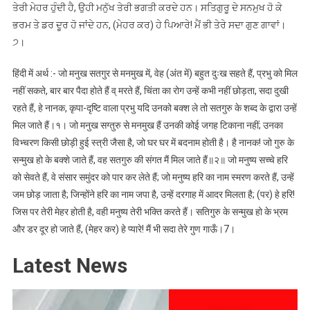
ਤੇਰੀ ਮੇਹਰ ਹੁੰਦੀ ਹੈ, ਉਹੀ ਮਨੁੱਖ ਤੇਰੀ ਭਗਤੀ ਕਰਦੇ ਹਨ। ਸਤਿਗੁਰੂ ਦੇ ਸਨਮੁਖ ਹੋ ਕੇ
ਭਰਮ ਤੇ ਡਰ ਦੂਰ ਹੋ ਜਾਂਦੇ ਹਨ, (ਮੇਹਰ ਕਰ) ਹੇ ਪਿਆਰੇ! ਮੈਂ ਭੀ ਤੇਰੇ ਸਦਾ ਗੁਣ ਗਾਵਾਂ।
੭।
हिंदी में अर्थ :- जो मनुख सतगुर से मनमुख में, वेह (अंत में) बहुत दुःख सहते हैं, प्रभु को मिल
नहीं सकते, बार बार पैदा होते हैं व् मरते हैं, चिंता का रोग उन्हें कभी नहीं छोड़ता, सदा दुखी
रहते हैं, हे नानक, कृपा-दृष्टि वाला प्रभु यदि उनको बक्श ले तो सतगुरु के शब्द के द्वारा उन्हें
मिल जाते हैं।१। जो मनुख सग्तुरु से मनमुख हैं उनकी कोई जगह टिकाना नहीं; उनका
विभ्चरण किसी छोड़ी हुई स्त्री जैसा है, जो घर घर में बदनाम होती है। है नानक! जो गुरु के
सन्मुख हो के बक्शे जाते हैं, वह सतगुरु की संगत मैं मिल जाते हैं॥२॥ जो मनुष्य सच्चे हरि
को सेवते हैं, वे संसार समुंदर को पार कर लेते हैं; जो मनुष्य हरि का नाम स्मरण करते हैं, उन्हें
जम छोड़ जाता है; जिन्होंने हरि का नाम जपा है, उन्हें दरगाह में आदर मिलता है; (पर) हे हरि!
जिस पर तेरी मेहर होती है, वही मनुष्य तेरी भक्ति करते हैं। सतिगुरु के सन्मुख हो के भ्रम
और डर दूर हो जाते हैं, (मेहर कर) हे प्यारे! मैं भी सदा तेरे गुण गाऊँ।7।
Latest News