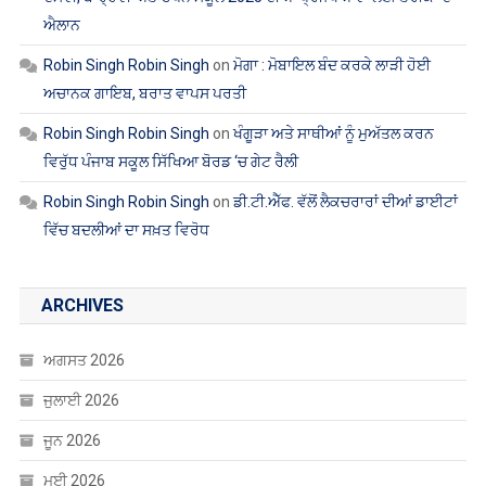
ਐਲਾਨ
Robin Singh Robin Singh
on
ਮੋਗਾ : ਮੋਬਾਇਲ ਬੰਦ ਕਰਕੇ ਲਾੜੀ ਹੋਈ
ਅਚਾਨਕ ਗਾਇਬ, ਬਰਾਤ ਵਾਪਸ ਪਰਤੀ
Robin Singh Robin Singh
on
ਖੰਗੂੜਾ ਅਤੇ ਸਾਥੀਆਂ ਨੂੰ ਮੁਅੱਤਲ ਕਰਨ
ਵਿਰੁੱਧ ਪੰਜਾਬ ਸਕੂਲ ਸਿੱਖਿਆ ਬੋਰਡ ‘ਚ ਗੇਟ ਰੈਲੀ
Robin Singh Robin Singh
on
ਡੀ.ਟੀ.ਐੱਫ. ਵੱਲੋਂ ਲੈਕਚਰਾਰਾਂ ਦੀਆਂ ਡਾਈਟਾਂ
ਵਿੱਚ ਬਦਲੀਆਂ ਦਾ ਸਖ਼ਤ ਵਿਰੋਧ
ARCHIVES
ਅਗਸਤ 2026
ਜੁਲਾਈ 2026
ਜੂਨ 2026
ਮਈ 2026