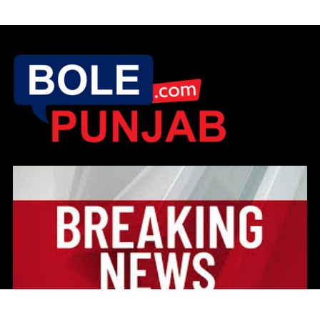
ਂ ਨੂੰ ਮਿਲੀਆਂ ਧਮਕੀ ਭਰੀਆਂ ਈਮੇਲਾਂ
IPS ਹਰਮਨਬੀਰ ਸਿੰਘ ਹ