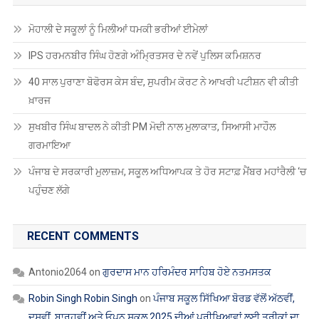
ਮੋਹਾਲੀ ਦੇ ਸਕੂਲਾਂ ਨੂੰ ਮਿਲੀਆਂ ਧਮਕੀ ਭਰੀਆਂ ਈਮੇਲਾਂ
IPS ਹਰਮਨਬੀਰ ਸਿੰਘ ਹੋਣਗੇ ਅੰਮ੍ਰਿਤਸਰ ਦੇ ਨਵੇਂ ਪੁਲਿਸ ਕਮਿਸ਼ਨਰ
40 ਸਾਲ ਪੁਰਾਣਾ ਬੋਫੋਰਸ ਕੇਸ ਬੰਦ, ਸੁਪਰੀਮ ਕੋਰਟ ਨੇ ਆਖਰੀ ਪਟੀਸ਼ਨ ਵੀ ਕੀਤੀ
ਖ਼ਾਰਜ
ਸੁਖਬੀਰ ਸਿੰਘ ਬਾਦਲ ਨੇ ਕੀਤੀ PM ਮੋਦੀ ਨਾਲ ਮੁਲਾਕਾਤ, ਸਿਆਸੀ ਮਾਹੌਲ
ਗਰਮਾਇਆ
ਪੰਜਾਬ ਦੇ ਸਰਕਾਰੀ ਮੁਲਾਜ਼ਮ, ਸਕੂਲ ਅਧਿਆਪਕ ਤੇ ਹੋਰ ਸਟਾਫ਼ ਮੈਂਬਰ ਮਹਾਂਰੈਲੀ ‘ਚ
ਪਹੁੰਚਣ ਲੱਗੇ
RECENT COMMENTS
Antonio2064
on
ਗੁਰਦਾਸ ਮਾਨ ਹਰਿਮੰਦਰ ਸਾਹਿਬ ਹੋਏ ਨਤਮਸਤਕ
Robin Singh Robin Singh
on
ਪੰਜਾਬ ਸਕੂਲ ਸਿੱਖਿਆ ਬੋਰਡ ਵੱਲੋਂ ਅੱਠਵੀਂ,
ਦਸਵੀਂ, ਬਾਰ੍ਹਵੀਂ ਅਤੇ ਓਪਨ ਸਕੂਲ 2025 ਦੀਆਂ ਪ੍ਰੀਖਿਆਵਾਂ ਲਈ ਤਰੀਕਾਂ ਦਾ