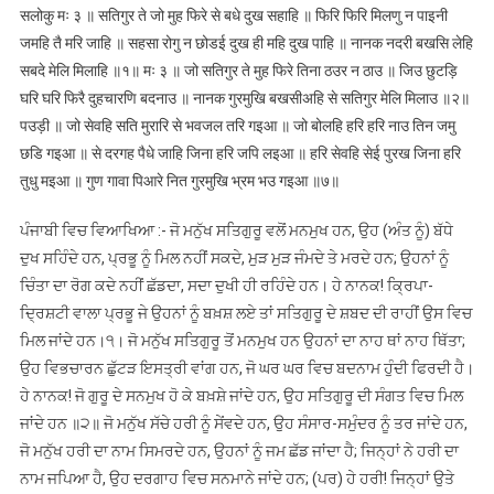
सलोकु मः ३ ॥ सतिगुर ते जो मुह फिरे से बधे दुख सहाहि ॥ फिरि फिरि मिलणु न पाइनी
जमहि तै मरि जाहि ॥ सहसा रोगु न छोडई दुख ही महि दुख पाहि ॥ नानक नदरी बखसि लेहि
सबदे मेलि मिलाहि ॥१॥ मः ३ ॥ जो सतिगुर ते मुह फिरे तिना ठउर न ठाउ ॥ जिउ छुटड़ि
घरि घरि फिरै दुहचारणि बदनाउ ॥ नानक गुरमुखि बखसीअहि से सतिगुर मेलि मिलाउ ॥२॥
पउड़ी ॥ जो सेवहि सति मुरारि से भवजल तरि गइआ ॥ जो बोलहि हरि हरि नाउ तिन जमु
छडि गइआ ॥ से दरगह पैधे जाहि जिना हरि जपि लइआ ॥ हरि सेवहि सेई पुरख जिना हरि
तुधु मइआ ॥ गुण गावा पिआरे नित गुरमुखि भ्रम भउ गइआ ॥७॥
ਪੰਜਾਬੀ ਵਿਚ ਵਿਆਖਿਆ :- ਜੋ ਮਨੁੱਖ ਸਤਿਗੁਰੂ ਵਲੋਂ ਮਨਮੁਖ ਹਨ, ਉਹ (ਅੰਤ ਨੂੰ) ਬੱਧੇ
ਦੁਖ ਸਹਿੰਦੇ ਹਨ, ਪ੍ਰਭੂ ਨੂੰ ਮਿਲ ਨਹੀਂ ਸਕਦੇ, ਮੁੜ ਮੁੜ ਜੰਮਦੇ ਤੇ ਮਰਦੇ ਹਨ; ਉਹਨਾਂ ਨੂੰ
ਚਿੰਤਾ ਦਾ ਰੋਗ ਕਦੇ ਨਹੀਂ ਛੱਡਦਾ, ਸਦਾ ਦੁਖੀ ਹੀ ਰਹਿੰਦੇ ਹਨ। ਹੇ ਨਾਨਕ! ਕ੍ਰਿਪਾ-
ਦ੍ਰਿਸ਼ਟੀ ਵਾਲਾ ਪ੍ਰਭੂ ਜੇ ਉਹਨਾਂ ਨੂੰ ਬਖ਼ਸ਼ ਲਏ ਤਾਂ ਸਤਿਗੁਰੂ ਦੇ ਸ਼ਬਦ ਦੀ ਰਾਹੀਂ ਉਸ ਵਿਚ
ਮਿਲ ਜਾਂਦੇ ਹਨ।੧। ਜੋ ਮਨੁੱਖ ਸਤਿਗੁਰੂ ਤੋਂ ਮਨਮੁਖ ਹਨ ਉਹਨਾਂ ਦਾ ਨਾਹ ਥਾਂ ਨਾਹ ਥਿੱਤਾ;
ਉਹ ਵਿਭਚਾਰਨ ਛੁੱਟੜ ਇਸਤ੍ਰੀ ਵਾਂਗ ਹਨ, ਜੋ ਘਰ ਘਰ ਵਿਚ ਬਦਨਾਮ ਹੁੰਦੀ ਫਿਰਦੀ ਹੈ।
ਹੇ ਨਾਨਕ! ਜੋ ਗੁਰੂ ਦੇ ਸਨਮੁਖ ਹੋ ਕੇ ਬਖ਼ਸ਼ੇ ਜਾਂਦੇ ਹਨ, ਉਹ ਸਤਿਗੁਰੂ ਦੀ ਸੰਗਤ ਵਿਚ ਮਿਲ
ਜਾਂਦੇ ਹਨ ॥੨॥ ਜੋ ਮਨੁੱਖ ਸੱਚੇ ਹਰੀ ਨੂੰ ਸੇਂਵਦੇ ਹਨ, ਉਹ ਸੰਸਾਰ-ਸਮੁੰਦਰ ਨੂੰ ਤਰ ਜਾਂਦੇ ਹਨ,
ਜੋ ਮਨੁੱਖ ਹਰੀ ਦਾ ਨਾਮ ਸਿਮਰਦੇ ਹਨ, ਉਹਨਾਂ ਨੂੰ ਜਮ ਛੱਡ ਜਾਂਦਾ ਹੈ; ਜਿਨ੍ਹਾਂ ਨੇ ਹਰੀ ਦਾ
ਨਾਮ ਜਪਿਆ ਹੈ, ਉਹ ਦਰਗਾਹ ਵਿਚ ਸਨਮਾਨੇ ਜਾਂਦੇ ਹਨ; (ਪਰ) ਹੇ ਹਰੀ! ਜਿਨ੍ਹਾਂ ਉਤੇ