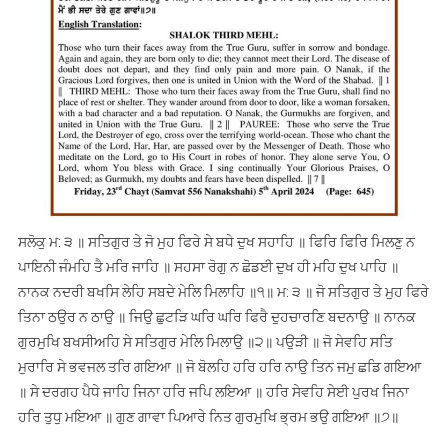
ਸਲੋਕੁ ਮ: ੩ ॥ ਸਤਿਗੁਰ ਤੇ ਜੋ ਮੁਹ ਫਿਰੇ ਸੇ ਬਧੇ ਦੁਖ ਸਹਾਹਿ ॥ ਫਿਰਿ ਫਿਰਿ ਮਿਲਣੁ ਨ
ਪਾਇਨੀ ਜੰਮਹਿ ਤੈ ਮਰਿ ਜਾਹਿ ॥ ਸਹਸਾ ਰੋਗੁ ਨ ਛੋਡਈ ਦੁਖ ਹੀ ਮਹਿ ਦੁਖ ਪਾਹਿ ॥
ਨਾਨਕ ਨਦਰੀ ਬਖਸਿ ਲੇਹਿ ਸਬਦੇ ਮੇਲਿ ਮਿਲਾਹਿ ॥੧॥ ਮ: ੩ ॥ ਜੋ ਸਤਿਗੁਰ ਤੇ ਮੁਹ ਫਿਰੇ
ਤਿਨਾ ਠਉਰ ਨ ਠਾਉ ॥ ਜਿਉ ਛੁਟੜਿ ਘਰਿ ਘਰਿ ਫਿਰੈ ਦੁਹਚਾਰਣਿ ਬਦਨਾਉ ॥ ਨਾਨਕ
ਗੁਰਮੁਖਿ ਬਖਸੀਅਹਿ ਸੇ ਸਤਿਗੁਰ ਮੇਲਿ ਮਿਲਾਉ ॥੨॥ ਪਉੜੀ ॥ ਜੋ ਸੇਵਹਿ ਸਤਿ
ਮੁਰਾਰਿ ਸੇ ਭਵਜਲ ਤਰਿ ਗਇਆ ॥ ਜੋ ਬੋਲਹਿ ਹਰਿ ਹਰਿ ਨਾਉ ਤਿਨ ਜਮੁ ਛਡਿ ਗਇਆ
॥ ਸੇ ਦਰਗਹ ਪੈਧੇ ਜਾਹਿ ਜਿਨਾ ਹਰਿ ਜਪਿ ਲਇਆ ॥ ਹਰਿ ਸੇਵਹਿ ਸੇਈ ਪੁਰਖ ਜਿਨਾ
ਹਰਿ ਤੁਧੁ ਮਇਆ ॥ ਗੁਣ ਗਾਵਾ ਪਿਆਰੇ ਨਿਤ ਗੁਰਮੁਖਿ ਭ੍ਰਮ ਭਉ ਗਇਆ ॥੭॥