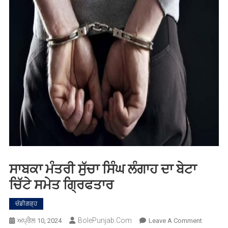
ਸਾਬਕਾ ਮੰਤਰੀ ਸੁੱਚਾ ਸਿੰਘ ਲੰਗਾਹ ਦਾ ਬੇਟਾ
ਚਿੱਟੇ ਸਮੇਤ ਗ੍ਰਿਫਤਾਰ
ਚੰਡੀਗੜ੍ਹ
BolePunjab.com
On
ਅਪ੍ਰੈਲ 10, 2024
Leave A Comment