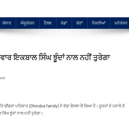
ਸੰਸਾਰ
ਐਜੂਕੇਸ਼ਨ
ਹੈਲਥ
ਖੇਡਾਂ
ਚੋਣਾਂ
ਨੌਕਰੀਆਂ
ਮਨੋਰੰਜਨ
ਰ ਇਕਬਾਲ ਸਿੰਘ ਝੂੰਦਾਂ ਨਾਲ ਨਹੀਂ ਤੁਰੇਗਾ
On
ent
ਢੀਂਡਸਾ
ਪਰਿਵਾਰ
ਅਕਾਲੀ
ਦਲ
ਤੇ ਢੀਂਡਸਾ ਪਰਿਵਾਰ (Dhindsa family) ਨੇ ਵੱਡਾ ਫੈਸਲਾ ਲੈ ਲਿਆ ਹੈ। ਸੂਤਰਾਂ ਦੇ ਹਵਾਲੇ ਤੋਂ
ਦੇ
ਘ ਝੂੰਦਾਂ ਨਾਲ ਨਹੀਂ ਤੁਰੇਗਾ।
ਉਮੀਦਵਾਰ
ਇਕਬਾਲ