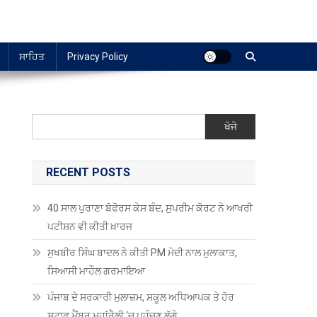
ਸਾਹਿਤ
Privacy Policy
ਖੋਜੋ
RECENT POSTS
40 ਸਾਲ ਪੁਰਾਣਾ ਬੋਫੋਰਸ ਕੇਸ ਬੰਦ, ਸੁਪਰੀਮ ਕੋਰਟ ਨੇ ਆਖਰੀ
ਪਟੀਸ਼ਨ ਵੀ ਕੀਤੀ ਖ਼ਾਰਜ
ਸੁਖਬੀਰ ਸਿੰਘ ਬਾਦਲ ਨੇ ਕੀਤੀ PM ਮੋਦੀ ਨਾਲ ਮੁਲਾਕਾਤ,
ਸਿਆਸੀ ਮਾਹੌਲ ਗਰਮਾਇਆ
ਪੰਜਾਬ ਦੇ ਸਰਕਾਰੀ ਮੁਲਾਜ਼ਮ, ਸਕੂਲ ਅਧਿਆਪਕ ਤੇ ਹੋਰ
ਸਟਾਫ਼ ਮੈਂਬਰ ਮਹਾਂਰੈਲੀ ‘ਚ ਪਹੁੰਚਣ ਲੱਗੇ