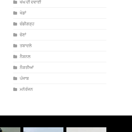
ਖੰਘ ਦੀ ਦਵਾਈ
ਖੇਡਾਂ
ਚੰਡੀਗੜ੍ਹ
ਚੋਣਾਂ
ਤਬਾਦਲੇ
ਨੈਸ਼ਨਲ
ਨੌਕਰੀਆਂ
ਪੰਜਾਬ
ਮਨੋਰੰਜਨ