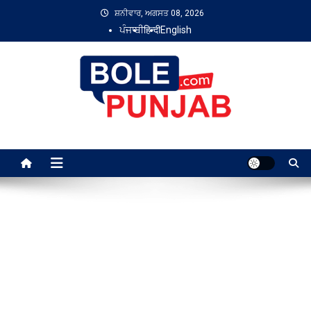
Skip
ਸ਼ਨੀਵਾਰ, ਅਗਸਤ 08, 2026
to
ਪੰਜਾਬੀ
हिन्दी
English
content
Bole Punjab