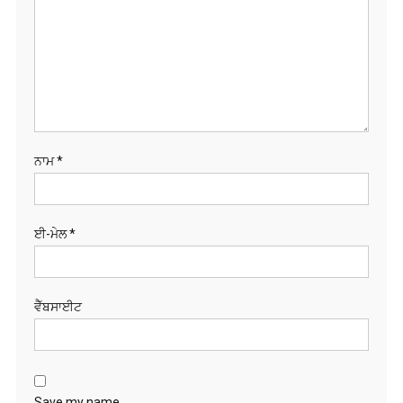
ਨਾਮ
*
ਈ-ਮੇਲ
*
ਵੈੱਬਸਾਈਟ
Save my name,