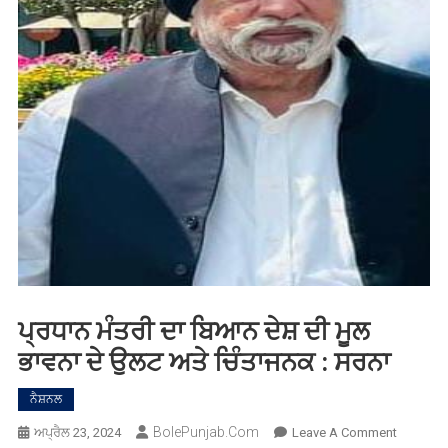
ਪ੍ਰਧਾਨ ਮੰਤਰੀ ਦਾ ਬਿਆਨ ਦੇਸ਼ ਦੀ ਮੂਲ
ਭਾਵਨਾ ਦੇ ਉਲਟ ਅਤੇ ਚਿੰਤਾਜਨਕ : ਸਰਨਾ
ਨੈਸ਼ਨਲ
BolePunjab.com
On
ਅਪ੍ਰੈਲ 23, 2024
Leave A Comment