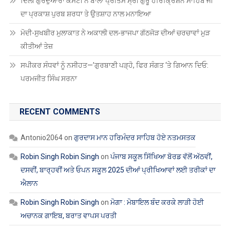
ਦਿੱਲੀ ਗੁਰਦੁਆਰਾ ਕਮੇਟੀ ਨੇ ਬਾਲਾ ਪ੍ਰੀਤਮ ਸ੍ਰੀ ਗੁਰੂ ਹਰਿਕ੍ਰਿਸ਼ਨ ਸਾਹਿਬ ਜੀ
ਦਾ ਪ੍ਰਕਾਸ਼ ਪੁਰਬ ਸ਼ਰਧਾ ਤੇ ਉਤਸ਼ਾਹ ਨਾਲ ਮਨਾਇਆ
ਮੋਦੀ-ਸੁਖਬੀਰ ਮੁਲਾਕਾਤ ਨੇ ਅਕਾਲੀ ਦਲ-ਭਾਜਪਾ ਗੱਠਜੋੜ ਦੀਆਂ ਚਰਚਾਵਾਂ ਮੁੜ
ਕੀਤੀਆਂ ਤੇਜ਼
ਸਪੀਕਰ ਸੰਧਵਾਂ ਨੂੰ ਨਸੀਹਤ—’ਗੁਰਬਾਣੀ ਪੜ੍ਹੋ, ਫਿਰ ਸੰਗਤ ‘ਤੇ ਗਿਆਨ ਦਿਓ:
ਪਰਮਜੀਤ ਸਿੰਘ ਸਰਨਾ
RECENT COMMENTS
Antonio2064
on
ਗੁਰਦਾਸ ਮਾਨ ਹਰਿਮੰਦਰ ਸਾਹਿਬ ਹੋਏ ਨਤਮਸਤਕ
Robin Singh Robin Singh
on
ਪੰਜਾਬ ਸਕੂਲ ਸਿੱਖਿਆ ਬੋਰਡ ਵੱਲੋਂ ਅੱਠਵੀਂ,
ਦਸਵੀਂ, ਬਾਰ੍ਹਵੀਂ ਅਤੇ ਓਪਨ ਸਕੂਲ 2025 ਦੀਆਂ ਪ੍ਰੀਖਿਆਵਾਂ ਲਈ ਤਰੀਕਾਂ ਦਾ
ਐਲਾਨ
Robin Singh Robin Singh
on
ਮੋਗਾ : ਮੋਬਾਇਲ ਬੰਦ ਕਰਕੇ ਲਾੜੀ ਹੋਈ
ਅਚਾਨਕ ਗਾਇਬ, ਬਰਾਤ ਵਾਪਸ ਪਰਤੀ